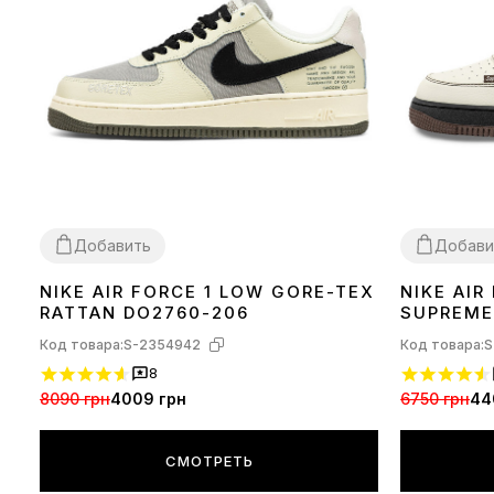
Добавить
Добави
NIKE AIR FORCE 1 LOW GORE-TEX
NIKE AIR
40
43
45
RATTAN DO2760-206
SUPREME
Код товара:
S-2354942
Код товара:
S
8
8090 грн
4009 грн
6750 грн
44
СМОТРЕТЬ