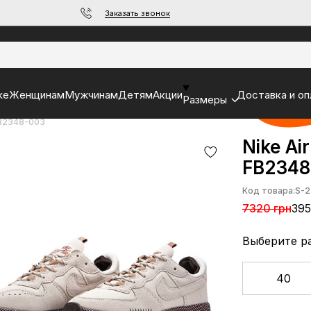
Заказать звонок
ke
Женщинам
Мужчинам
Детям
Акции
Доставка и оп
Размеры
 FB2348-003
Nike Air
FB2348
Код товара:
S-2
7320 грн
395
Выберите р
40