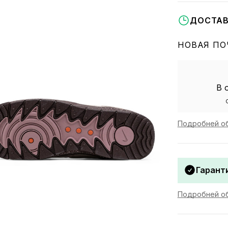
ДОСТАВ
НОВАЯ ПО
В 
Подробней об
Гаранти
Подробней об