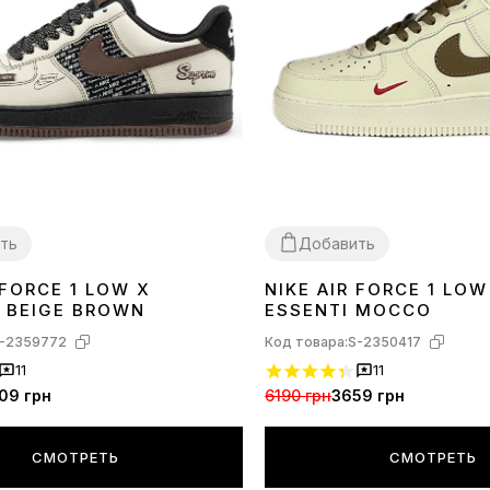
ть
Добавить
 FORCE 1 LOW X
NIKE AIR FORCE 1 LOW
36
37
41
44
 BEIGE BROWN
ESSENTI MOCCO
-2359772
Код товара:
S-2350417
11
11
09 грн
6190 грн
3659 грн
СМОТРЕТЬ
СМОТРЕТЬ