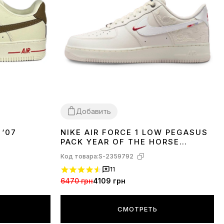
Добавить
 ‘07
NIKE AIR FORCE 1 LOW PEGASUS
36
37
38
39
40
41
PACK YEAR OF THE HORSE
IQ1119-011
Код товара:
S-2359792
11
6470 грн
4109 грн
СМОТРЕТЬ