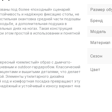
Размер об
тированы под более «походный» сценарий:
стойчивость и надёжную фиксацию стопы, не
екстильная окантовка средней части подошвы
Бренд
 ходьбе, а дополнительная подушка в
ельных днях на ногах. Такая конструкция
Модель
ри этом простой в использовании и понятной
Материал
Сезон
нтересный «землистый» образ с дымчато-
дневным и outdoor-гардеробом. Классический
Цвет
» акцентами и вышитыми деталями, что делает
ой. Элементы утилитарного дизайна
й ход и комфортная посадка превращают эту
надёжный и устойчивый к износу вариант «на