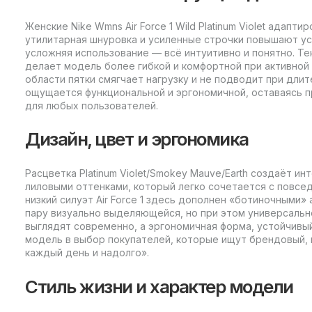
Женские Nike Wmns Air Force 1 Wild Platinum Violet адап
утилитарная шнуровка и усиленные строчки повышают у
усложняя использование — всё интуитивно и понятно. Т
делает модель более гибкой и комфортной при активной
области пятки смягчает нагрузку и не подводит при длит
ощущается функциональной и эргономичной, оставаясь п
для любых пользователей.
Дизайн, цвет и эргономика
Расцветка Platinum Violet/Smokey Mauve/Earth создаёт и
лиловыми оттенками, который легко сочетается с повсе
низкий силуэт Air Force 1 здесь дополнен «ботиночными
пару визуально выделяющейся, но при этом универсальн
выглядят современно, а эргономичная форма, устойчивы
модель в выбор покупателей, которые ищут брендовый, 
каждый день и надолго».
Стиль жизни и характер модели