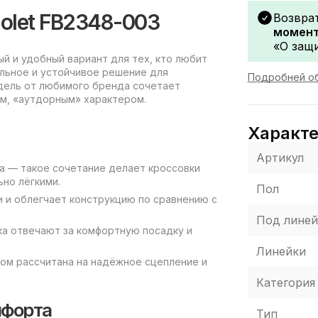
Violet FB2348-003
Возвра
момент
«О защи
чный и удобный вариант для тех, кто любит
нальное и устойчивое решение для
Подробней об
одель от любимого бренда сочетает
м, «аутдорным» характером.
Характ
Артикул
на — такое сочетание делает кроссовки
ьно лёгкими.
Пол
и и облегчает конструкцию по сравнению с
Под линей
ка отвечают за комфортную посадку и
Линейки
ом рассчитана на надёжное сцепление и
Категория
мфорта
Тип