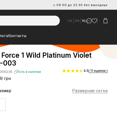
с 09:00 до 22:30 без выходных
UA
EN
RU
лата
Контакты
 Force 1 Wild Platinum Violet
-003
4.5
( 11 оценок )
356239
Есть в наличии
9 грн
азмер
Размерная сетка