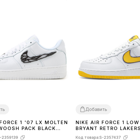
ть
Добавить
 FORCE 1 '07 LX MOLTEN
NIKE AIR FORCE 1 LOW
40
41
43
44
45
40
41
42
43
44
WOOSH PACK BLACK
BRYANT RETRO LAKER
01
FZ1151-100
-2359139
Код товара:
S-2357437