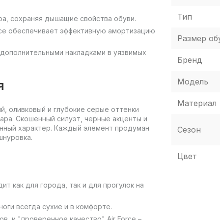
Тип
ра, сохраняя дышащие свойства обуви.
rce обеспечивает эффективную амортизацию
Размер об
 дополнительными накладками в уязвимых
Бренд
Модель
я
Материал
й, оливковый и глубокие серые оттенки
ара. Скошенный силуэт, черные акценты и
нный характер. Каждый элемент продуман
Сезон
шнуровка.
Цвет
т как для города, так и для прогулок на
оги всегда сухие и в комфорте.
, и "проверенное качество" Air Force –