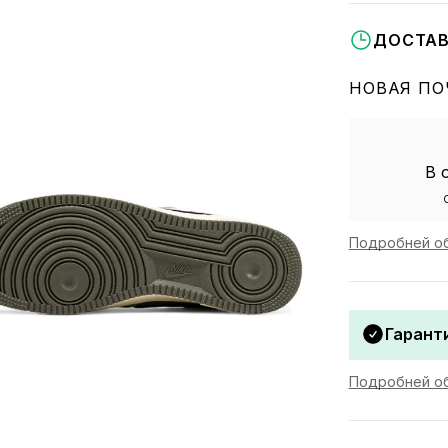
ДОСТАВ
НОВАЯ ПО
В 
Подробней об
Гаранти
Подробней об