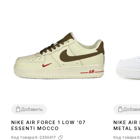
Добавить
Добави
NIKE AIR FORCE 1 LOW ‘07
NIKE AIR
36
37
41
44
36
37
38
39
ESSENTI MOCCO
METAL S
IF1686-1
Код товара:
S-2350417
Код товара:
S