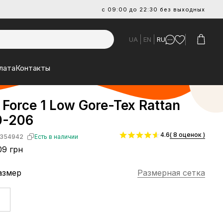
с 09:00 до 22:30 без выходных
UA
EN
RU
лата
Контакты
r Force 1 Low Gore-Tex Rattan
0-206
4.6
( 8 оценок )
354942
Есть в наличии
09 грн
азмер
Размерная сетка