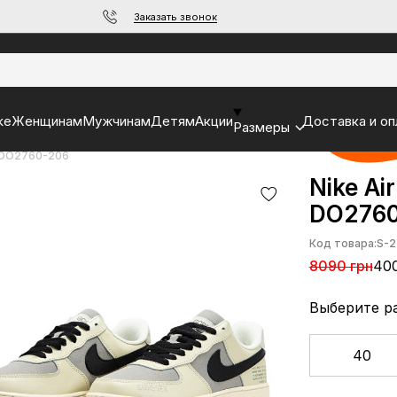
Заказать звонок
ke
Женщинам
Мужчинам
Детям
Акции
Доставка и оп
Размеры
n DO2760-206
Nike Ai
DO276
Код товара:
S-2
8090 грн
40
Выберите р
40