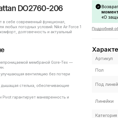
 Rattan DO2760-206
Возвра
момент
«О защи
ет в себе современный функционал,
я любых погодных условий. Nike Air Force 1
Подробней об
т комфорт, долговечность и актуальный
ие
Характ
Артикул
онепроницаемой мембраной Gore-Tex —
ин.
Пол
а, улучшающая вентиляцию без потери
Под линей
 и дышащая стелька, обеспечивающие
 Pivot гарантирует маневренность и
Линейки
Категория