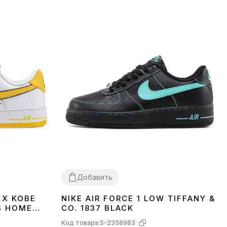
Добавить
 X KOBE
NIKE AIR FORCE 1 LOW TIFFANY &
36
37
40
41
44
45
S HOME
CO. 1837 BLACK
Код товара:
S-2358983