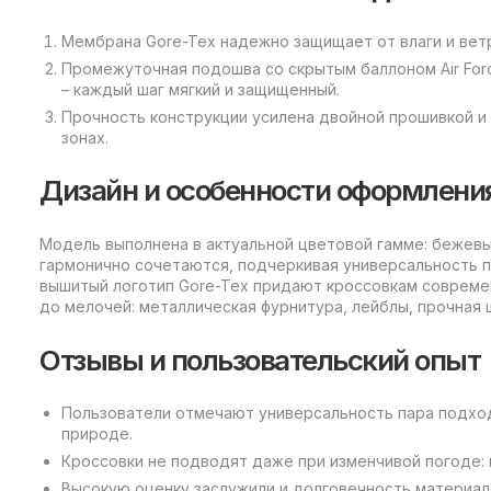
Мембрана Gore-Tex надежно защищает от влаги и вет
Промежуточная подошва со скрытым баллоном Air Fo
– каждый шаг мягкий и защищенный.
Прочность конструкции усилена двойной прошивкой и
зонах.
Дизайн и особенности оформлени
Модель выполнена в актуальной цветовой гамме: бежевы
гармонично сочетаются, подчеркивая универсальность п
вышитый логотип Gore-Tex придают кроссовкам совреме
до мелочей: металлическая фурнитура, лейблы, прочная 
Отзывы и пользовательский опыт
Пользователи отмечают универсальность пара подходи
природе.
Кроссовки не подводят даже при изменчивой погоде: н
Высокую оценку заслужили и долговечность материалов