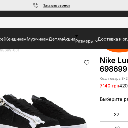
Заказать звонок
ke
Женщинам
Мужчинам
Детям
Акции
Доставка и оп
Размеры
 698699-001
Nike Lu
698699
Код товара:
S-2
7140 грн
420
Выберите р
37