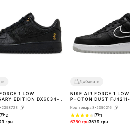
ть
Добавить
 FORCE 1 LOW
NIKE AIR FORCE 1 LO
40
41
42
43
44
45
37
SARY EDITION DX6034-
PHOTON DUST FJ4211
-2358723
Код товара:
S-2350216
12
11
09 грн
6380 грн
3579 грн