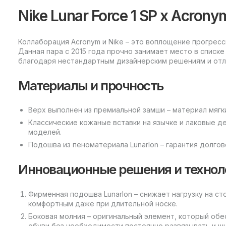
Nike Lunar Force 1 SP x Acron
Коллаборация Acronym и Nike – это воплощение прогресс
Данная пара с 2015 года прочно занимает место в списк
благодаря нестандартным дизайнерским решениям и отл
Материалы и прочность
Верх выполнен из премиальной замши – материал мягки
Классические кожаные вставки на язычке и лаковые д
моделей.
Подошва из пеноматериала Lunarlon – гарантия долго
Инновационные решения и технол
Фирменная подошва Lunarlon – снижает нагрузку на с
комфортным даже при длительной носке.
Боковая молния – оригинальный элемент, который об
обуви без необходимости постоянно развязывать и шн