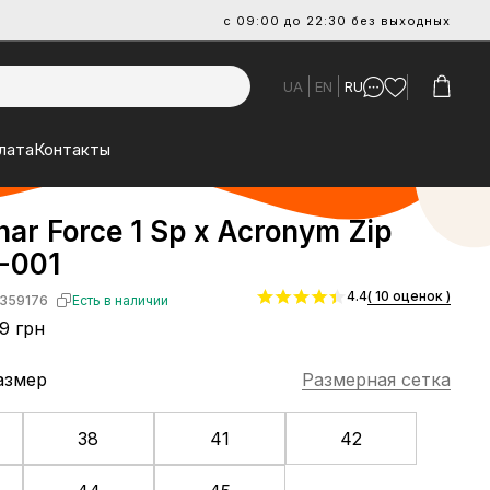
с 09:00 до 22:30 без выходных
UA
EN
RU
лата
Контакты
nar Force 1 Sp x Acronym Zip
-001
4.4
( 10 оценок )
359176
Есть в наличии
9 грн
азмер
Размерная сетка
38
41
42