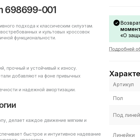
ym 698699-001
Возвра
ивного подхода к классическим силуэтам.
момент
е востребованных и культовых кроссовок
«О защи
ичной функциональности.
Подробней об
й, прочный и устойчивый к износу.
Характ
етали добавляют на фоне привычных
Артикул
вечности и надежной амортизации.
Пол
огии
Под линей
топу, делает каждое движение мягким и
еспечивает быстрое и интуитивное надевание
Линейки
уровать кроссовки.