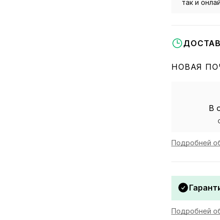
так и онла
ДОСТАВ
НОВАЯ ПО
В 
Подробней об
Гаранти
Подробней об