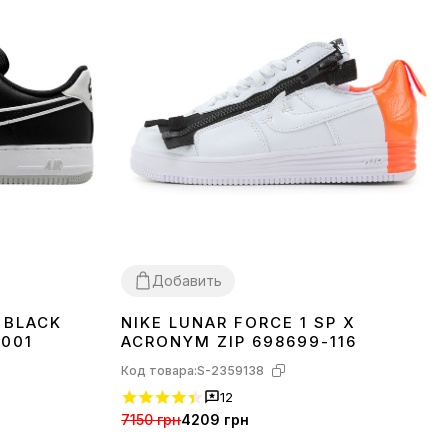
Добавить
W BLACK
NIKE LUNAR FORCE 1 SP X
45
-001
ACRONYM ZIP 698699-116
Код товара:
S-2359138
12
7150 грн
4209 грн