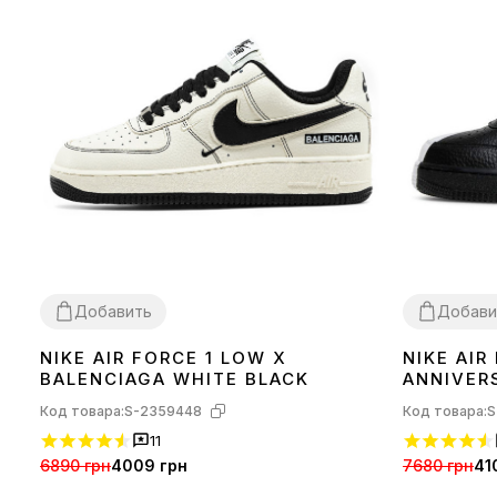
Добавить
Добави
NIKE AIR FORCE 1 LOW X
NIKE AIR
41
36
37
38
39
BALENCIAGA WHITE BLACK
ANNIVER
001
Код товара:
S-2359448
Код товара:
S
11
6890 грн
4009 грн
7680 грн
41