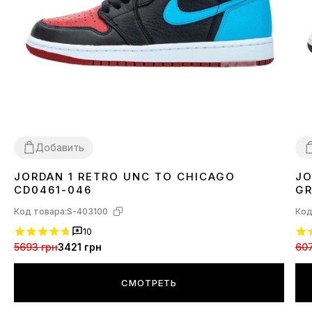
Добавить
JORDAN 1 RETRO UNC TO CHICAGO
JO
40
3
CD0461-046
GR
Код товара:
S-403100
Код
10
5693 грн
3421 грн
607
СМОТРЕТЬ