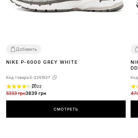
Добавить
NIKE P-6000 GREY WHITE
NI
36
37
38
39
40
41
42
43
3
DD
Код товара:
S-2351627
Код
22
5333 грн
3839 грн
47
СМОТРЕТЬ