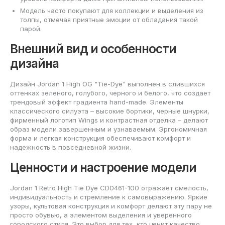
Модель часто покупают для коллекции и выделения из
толпы, отмечая приятные эмоции от обладания такой
парой.
Внешний вид и особенности
дизайна
Дизайн Jordan 1 High OG "Tie-Dye" выполнен в слившихся
оттенках зеленого, голубого, черного и белого, что создает
трендовый эффект градиента hand-made. Элементы
классического силуэта – высокие бортики, черные шнурки,
фирменный логотип Wings и контрастная отделка – делают
образ модели завершенным и узнаваемым. Эргономичная
форма и легкая конструкция обеспечивают комфорт и
надежность в повседневной жизни.
Ценности и настроение модели
Jordan 1 Retro High Tie Dye CD0461-100 отражает смелость,
индивидуальность и стремление к самовыражению. Яркие
узоры, культовая конструкция и комфорт делают эту пару не
просто обувью, а элементом выделения и уверенного
городского стиля. Это выбор для тех, кто ценит качество,