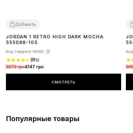
Добавить
JORDAN 1 RETRO HIGH DARK MOCHA
JO
36
42
44
3
555088-105
55
Код товара:
S-56160
Код
12
5679 грн
4147 грн
565
СМОТРЕТЬ
Популярные товары