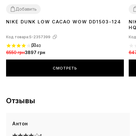
Добавить
NIKE DUNK LOW CACAO WOW DD1503-124
NI
36
37
38
39
40
41
42
43
44
45
3
HQ
Код товара:
S-2357399
Код
40
6550 грн
3897 грн
64
СМОТРЕТЬ
Отзывы
Антон
4