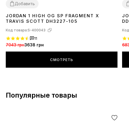
Добавить
JORDAN 1 HIGH OG SP FRAGMENT X
JO
36
37
38
40
42
44
3
TRAVIS SCOTT DH3227-105
DD
Код товара:
S-400043
Код
11
7043 грн
3638 грн
683
СМОТРЕТЬ
Популярные товары