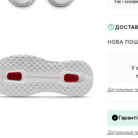
так і онла
ДОСТАВ
НОВА ПО
У 
Детальніше п
Гаранті
Детальніше пр