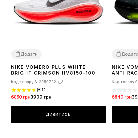
Додати
Додат
NIKE VOMERO PLUS WHITE
NIKE VO
38
42
43
44
45
40
41
42
43
BRIGHT CRIMSON HV8150-100
ANTHRAC
Код товару:
S-2359722
Код товару:
S
12
6850 грн
3909 грн
6840 грн
39
ДИВИТИСЬ