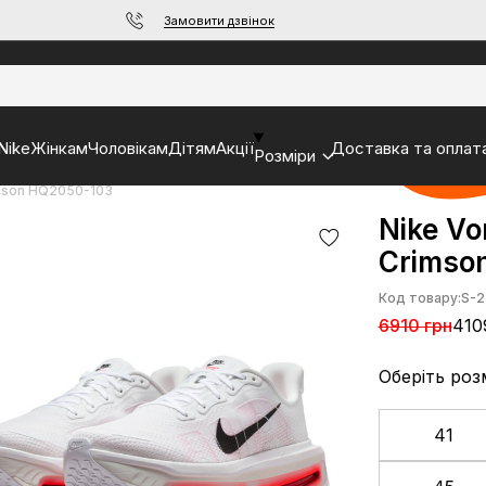
Замовити дзвінок
Nike
Жінкам
Чоловікам
Дітям
Акції
Доставка та оплат
Розміри
imson HQ2050-103
Nike Vo
Crimso
Код товару:
S-2
6910 грн
410
Оберіть роз
41