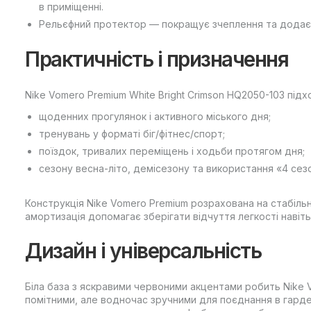
в приміщенні.
Рельєфний протектор — покращує зчеплення та додає в
Практичність і призначення
Nike Vomero Premium White Bright Crimson HQ2050-103 підх
щоденних прогулянок і активного міського дня;
тренувань у форматі біг/фітнес/спорт;
поїздок, тривалих переміщень і ходьби протягом дня;
сезону весна-літо, демісезону та використання «4 сезо
Конструкція Nike Vomero Premium розрахована на стабільн
амортизація допомагає зберігати відчуття легкості навіт
Дизайн і універсальність
Біла база з яскравими червоними акцентами робить Nike V
помітними, але водночас зручними для поєднання в гарде