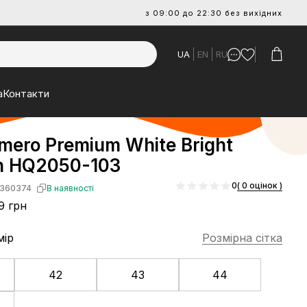
з 09:00 до 22:30 без вихідних
UA
EN
RU
а
Контакти
mero Premium White Bright
n HQ2050-103
0
( 0 оцінок )
360374
В наявності
9 грн
мір
Розмірна сітка
42
43
44