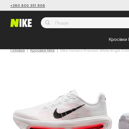
+380 800 351 906
Кросівки 
Головна
Кросівки Nike
Nike Vomero Premium White Bright Cr