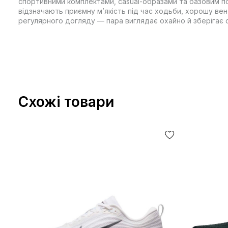
спортивними комплектами, casual-образами та базовим п
відзначають приємну м’якість під час ходьби, хорошу вен
регулярного догляду — пара виглядає охайно й зберігає с
Схожі товари