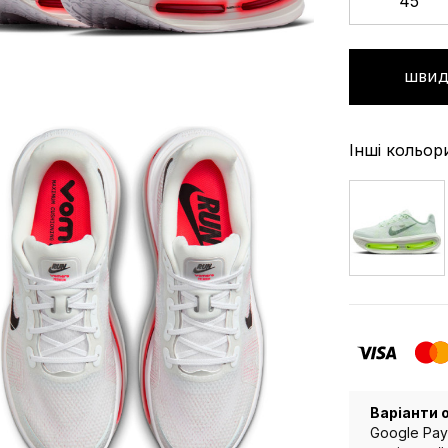
45
ШВИД
Інші кольор
Варіанти 
Google Pay