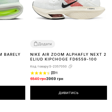
Додати
M BARELY
NIKE AIR ZOOM ALPHAFLY NEXT 2
40
41
42
43
44
45
ELIUD KIPCHOGE FD6559-100
Код товару:
S-2357050
11
6540 грн
3969 грн
ДИВИТИСЬ