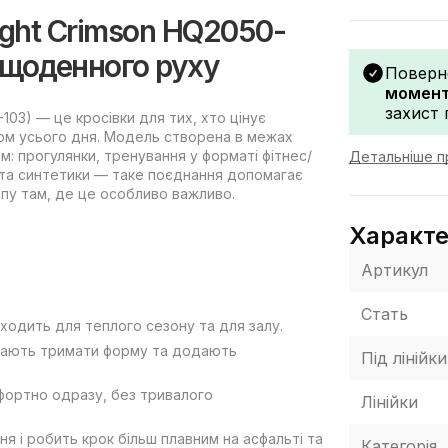
ight Crimson HQ2050-
я щоденного руху
Поверн
моменту
захист 
103) — це кросівки для тих, хто цінує
гом усього дня. Модель створена в межах
тм: прогулянки, тренування у форматі фітнес/
Детальніше п
лю та синтетики — таке поєднання допомагає
опу там, де це особливо важливо.
Характ
Артикул
Стать
ходить для теплого сезону та для залу.
агають тримати форму та додають
Під лінійки
фортно одразу, без тривалого
Лінійки
 і робить крок більш плавним на асфальті та
Категорія