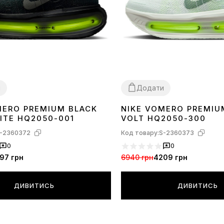
и
Додати
MERO PREMIUM BLACK
NIKE VOMERO PREMIU
44
45
38
40
41
42
43
44
45
ITE HQ2050-001
VOLT HQ2050-300
-2360372
Код товару:
S-2360373
0
0
97 грн
6940 грн
4209 грн
ДИВИТИСЬ
ДИВИТИСЬ