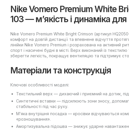
Nike Vomero Premium White Br
103 — м’якість і динаміка дл
Nike Vomero Premium White Bright Crimson (артикул HQ2050-
комфорт на довгій дистанції та впевнене відчуття протя
лінійки Nike Vomero Premium і розрахована на активний ри
спорт і насичені будні в місті. Верх виконаний із тексти
зберегти легкість, покращує вентиляцію та підтримує ст
Матеріали та конструкція
Ключові особливості моделі:
Текстильний верх — дихаючий і приємний на дотик, під
Синтетичні вставки — підсилюють зони зносу, допом
стабільності під час руху.
М’яка внутрішня посадка — кросівки відчуваються ком
«розношування».
Амортизувальна підошва — знижує ударне навантаження