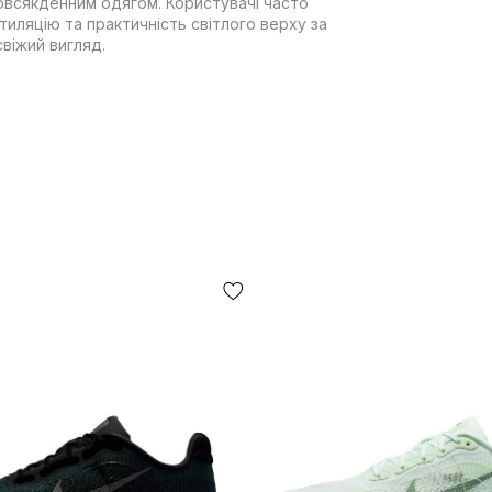
овсякденним одягом. Користувачі часто
тиляцію та практичність світлого верху за
віжий вигляд.