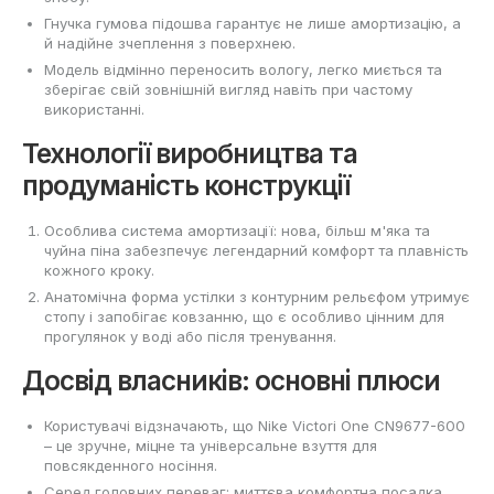
Гнучка гумова підошва гарантує не лише амортизацію, а
й надійне зчеплення з поверхнею.
Модель відмінно переносить вологу, легко миється та
зберігає свій зовнішній вигляд навіть при частому
використанні.
Технології виробництва та
продуманість конструкції
Особлива система амортизації: нова, більш м'яка та
чуйна піна забезпечує легендарний комфорт та плавність
кожного кроку.
Анатомічна форма устілки з контурним рельєфом утримує
стопу і запобігає ковзанню, що є особливо цінним для
прогулянок у воді або після тренування.
Досвід власників: основні плюси
Користувачі відзначають, що Nike Victori One CN9677-600
– це зручне, міцне та універсальне взуття для
повсякденного носіння.
Серед головних переваг: миттєва комфортна посадка,