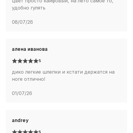
цвет просто кайфовый, на лето самое то,
удобно гулять
08/07/26
алена иванова
5
дико легкие шлепки и кстати держатся на
ноге отлично!
01/07/26
andrey
5