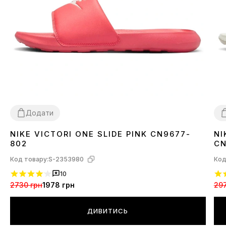
Додати
NIKE VICTORI ONE SLIDE PINK CN9677-
NI
36.5
40.5
42
4
802
CN
Код товару:
S-2353980
Код
10
2730 грн
1978 грн
297
ДИВИТИСЬ