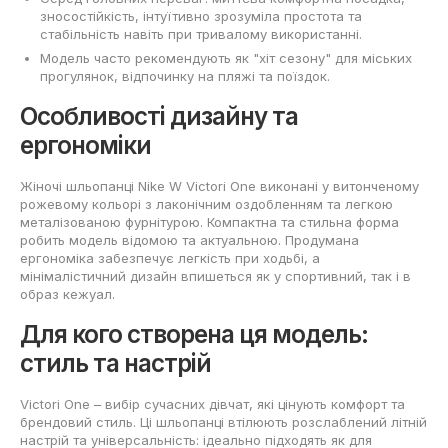
зносостійкість, інтуїтивно зрозуміла простота та
стабільність навіть при тривалому використанні.
Модель часто рекомендують як "хіт сезону" для міських
прогулянок, відпочинку на пляжі та поїздок.
Особливості дизайну та
ергономіки
Жіночі шльопанці Nike W Victori One виконані у витонченому
рожевому кольорі з лаконічним оздобленням та легкою
металізованою фурнітурою. Компактна та стильна форма
робить модель відомою та актуальною. Продумана
ергономіка забезпечує легкість при ходьбі, а
мінімалістичний дизайн впишеться як у спортивний, так і в
образ кежуал.
Для кого створена ця модель:
стиль та настрій
Victori One – вибір сучасних дівчат, які цінують комфорт та
брендовий стиль. Ці шльопанці втілюють розслаблений літній
настрій та універсальність: ідеально підходять як для