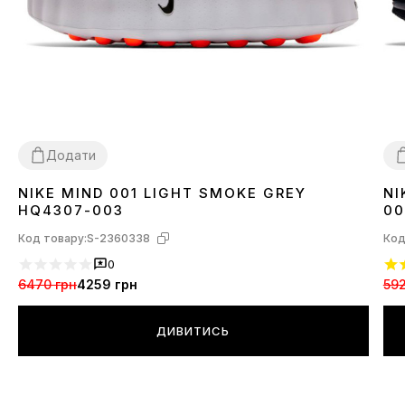
Додати
NIKE MIND 001 LIGHT SMOKE GREY
NI
37
38
39
40
41
42
43
44
45
3
HQ4307-003
00
Код товару:
S-2360338
Код
0
6470 грн
4259 грн
592
ДИВИТИСЬ