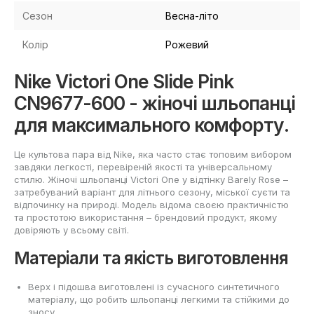
Сезон
Весна-літо
Колір
Рожевий
Nike Victori One Slide Pink
CN9677-600 - жіночі шльопанці
для максимального комфорту.
Це культова пара від Nike, яка часто стає топовим вибором
завдяки легкості, перевіреній якості та універсальному
стилю. Жіночі шльопанці Victori One у відтінку Barely Rose –
затребуваний варіант для літнього сезону, міської суєти та
відпочинку на природі. Модель відома своєю практичністю
та простотою використання – брендовий продукт, якому
довіряють у всьому світі.
Матеріали та якість виготовлення
Верх і підошва виготовлені із сучасного синтетичного
матеріалу, що робить шльопанці легкими та стійкими до
зносу.