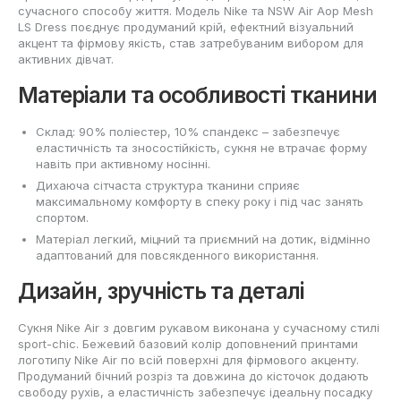
сучасного способу життя. Модель Nike та NSW Air Aop Mesh
LS Dress поєднує продуманий крій, ефектний візуальний
акцент та фірмову якість, став затребуваним вибором для
активних дівчат.
Матеріали та особливості тканини
Склад: 90% поліестер, 10% спандекс – забезпечує
еластичність та зносостійкість, сукня не втрачає форму
навіть при активному носінні.
Дихаюча сітчаста структура тканини сприяє
максимальному комфорту в спеку року і під час занять
спортом.
Матеріал легкий, міцний та приємний на дотик, відмінно
адаптований для повсякденного використання.
Дизайн, зручність та деталі
Сукня Nike Air з довгим рукавом виконана у сучасному стилі
sport-chic. Бежевий базовий колір доповнений принтами
логотипу Nike Air по всій поверхні для фірмового акценту.
Продуманий бічний розріз та довжина до кісточок додають
свободу рухів, а еластичність забезпечує ідеальну посадку