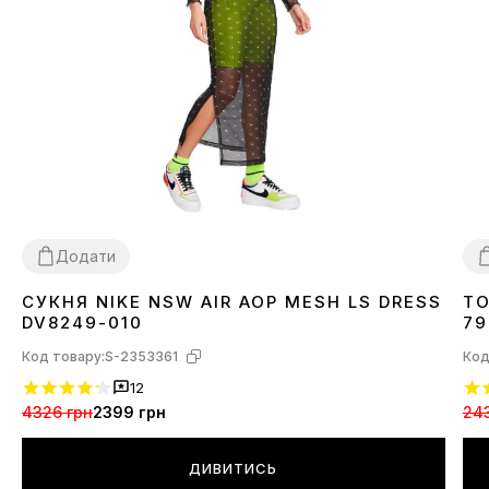
Додати
СУКНЯ NIKE NSW AIR AOP MESH LS DRESS
ТО
XS
S
M
L
X
DV8249-010
79
Код товару:
S-2353361
Код
12
4326 грн
2399 грн
24
ДИВИТИСЬ