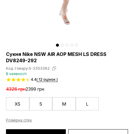
Сукня Nike NSW AIR AOP MESH LS DRESS
DV8249-292
Код товару:
S-2353362
В наявності
4.4
( 12 оцінок )
4326 грн
2399 грн
XS
S
M
L
Розмірна сітка