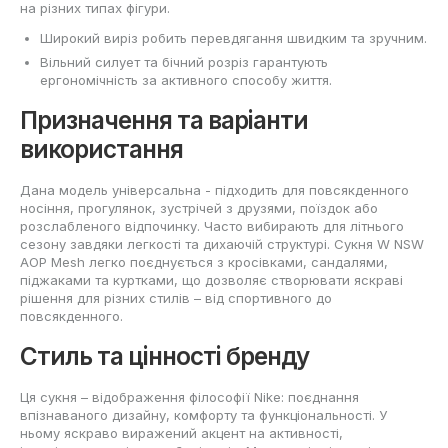
на різних типах фігури.
Широкий виріз робить перевдягання швидким та зручним.
Вільний силует та бічний розріз гарантують
ергономічність за активного способу життя.
Призначення та варіанти
використання
Дана модель універсальна - підходить для повсякденного
носіння, прогулянок, зустрічей з друзями, поїздок або
розслабленого відпочинку. Часто вибирають для літнього
сезону завдяки легкості та дихаючій структурі. Сукня W NSW
AOP Mesh легко поєднується з кросівками, сандалями,
піджаками та куртками, що дозволяє створювати яскраві
рішення для різних стилів – від спортивного до
повсякденного.
Стиль та цінності бренду
Ця сукня – відображення філософії Nike: поєднання
впізнаваного дизайну, комфорту та функціональності. У
ньому яскраво виражений акцент на активності,