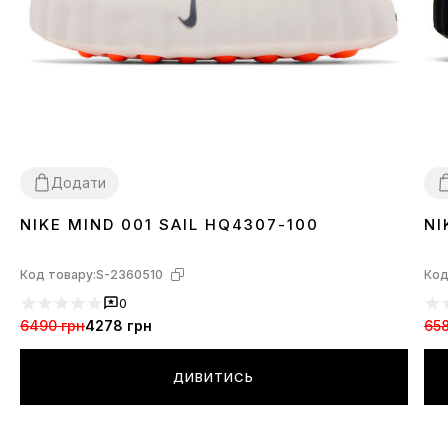
Додати
NIKE MIND 001 SAIL HQ4307-100
NI
37
38
39
40
41
42
43
44
3
Код товару:
S-2360510
Код
0
6490 грн
4278 грн
658
ДИВИТИСЬ