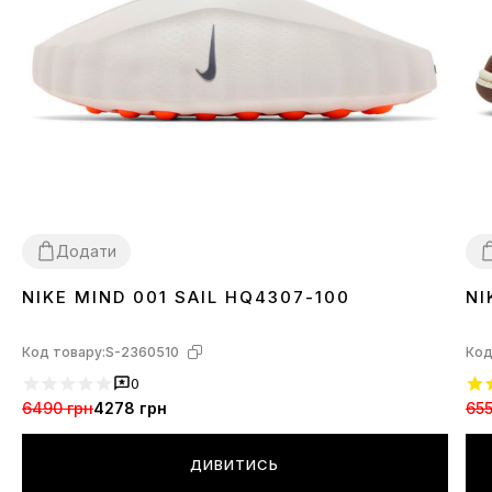
Додати
NIKE MIND 001 SAIL HQ4307-100
NI
37
38
39
40
41
42
43
44
3
Код товару:
S-2360510
Код
0
6490 грн
4278 грн
655
ДИВИТИСЬ