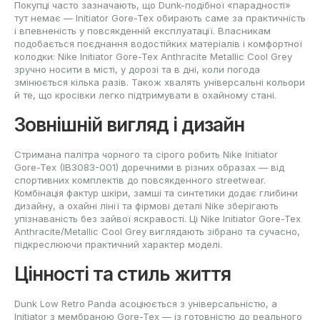
Покупці часто зазначають, що Dunk-подібної «парадності»
тут немає — Initiator Gore-Tex обирають саме за практичність
і впевненість у повсякденній експлуатації. Власникам
подобається поєднання водостійких матеріалів і комфортної
колодки: Nike Initiator Gore-Tex Anthracite Metallic Cool Grey
зручно носити в місті, у дорозі та в дні, коли погода
змінюється кілька разів. Також хвалять універсальні кольори
й те, що кросівки легко підтримувати в охайному стані.
Зовнішній вигляд і дизайн
Стримана палітра чорного та сірого робить Nike Initiator
Gore-Tex (IB3083-001) доречними в різних образах — від
спортивних комплектів до повсякденного streetwear.
Комбінація фактур шкіри, замші та синтетики додає глибини
дизайну, а охайні лінії та фірмові деталі Nike зберігають
упізнаваність без зайвої яскравості. Ці Nike Initiator Gore-Tex
Anthracite/Metallic Cool Grey виглядають зібрано та сучасно,
підкреслюючи практичний характер моделі.
Цінності та стиль життя
Dunk Low Retro Panda асоціюється з універсальністю, а
Initiator з мембраною Gore-Tex — із готовністю до реального