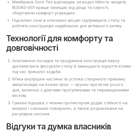
Мембрана Gore-Tex відповідає за водостійкість: модель
IB3083-001 краще захищає від дощу та сирості,
зберігаючи комфорт усередині.
Підсилені зони в ключових місцях підтримують стопу та
роблять конструкцію надійнішою для активного ритму.
Технології для комфорту та
довговічності
Анатомічна посадка та продумана конструкція верху
допомагають фіксувати стопу й зменшують відчуття втоми
під час тривалої ходьби.
М’яка внутрішня частина та устілка створюють приємну
амортизацію на кожен крок — зручно протягом усього
дня, включно з довгими прогулянками та переміщеннями
містом.
Гумова підошва з чіпким протектором додає стійкості на
мокрих і слизьких поверхнях, а також розрахована на
регулярне носіння.
Відгуки та думка власників