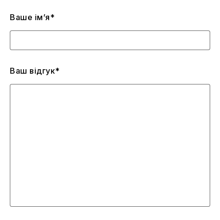
Ваше ім’я*
Ваш відгук*