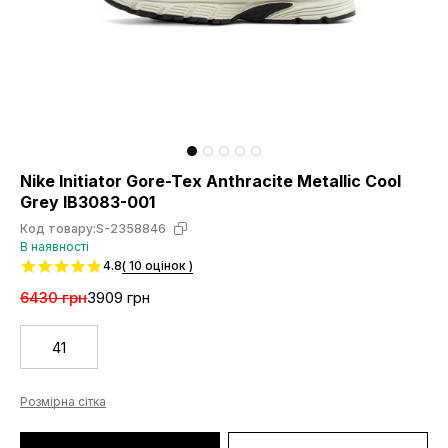
Nike Initiator Gore-Tex Anthracite Metallic Cool
Grey IB3083-001
Код товару:
S-2358846
В наявності
4.8
( 10 оцінок )
6430 грн
3909 грн
41
Розмірна сітка