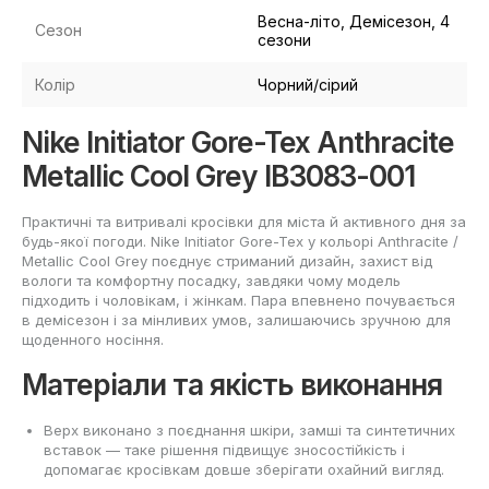
Весна-літо, Демісезон, 4
Сезон
сезони
Колір
Чорний/сірий
Nike Initiator Gore-Tex Anthracite
Metallic Cool Grey IB3083-001
Практичні та витривалі кросівки для міста й активного дня за
будь-якої погоди. Nike Initiator Gore-Tex у кольорі Anthracite /
Metallic Cool Grey поєднує стриманий дизайн, захист від
вологи та комфортну посадку, завдяки чому модель
підходить і чоловікам, і жінкам. Пара впевнено почувається
в демісезон і за мінливих умов, залишаючись зручною для
щоденного носіння.
Матеріали та якість виконання
Верх виконано з поєднання шкіри, замші та синтетичних
вставок — таке рішення підвищує зносостійкість і
допомагає кросівкам довше зберігати охайний вигляд.