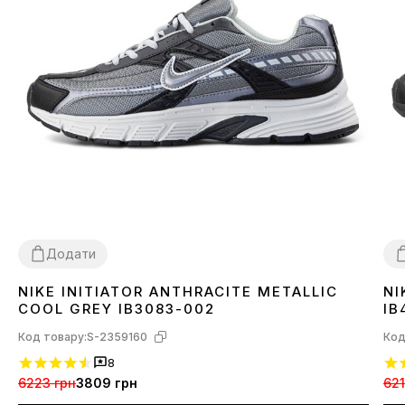
Додати
NIKE INITIATOR ANTHRACITE METALLIC
NI
40
41
42
43
44
4
COOL GREY IB3083-002
IB
Код товару:
S-2359160
Код
8
6223 грн
3809 грн
621