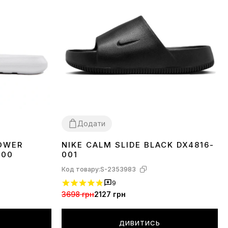
Додати
HOWER
NIKE CALM SLIDE BLACK DX4816-
36.5
38
39
40.5
100
001
Код товару:
S-2353983
9
3698 грн
2127 грн
ДИВИТИСЬ