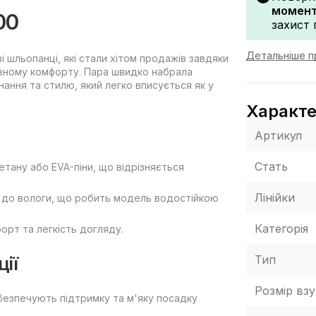
моменту
00
захист 
Детальніше п
ві шльопанці, які стали хітом продажів завдяки
тивному комфорту. Пара швидко набрала
нання та стилю, який легко вписується як у
Характ
Артикул
Стать
етану або EVA-піни, що відрізняється
Лінійки
ої до вологи, що робить модель водостійкою
Категорія
орт та легкість догляду.
Тип
ції
Розмір взу
безпечують підтримку та м'яку посадку