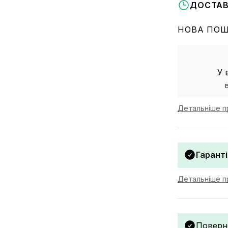
ДОСТАВ
НОВА ПО
У 
Детальніше п
Гаранті
Детальніше пр
Поверн