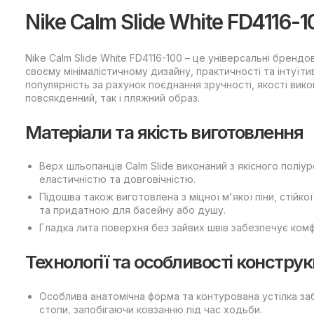
Nike Calm Slide White FD4116-1
Nike Calm Slide White FD4116-100 – це універсальні брендо
своєму мінімалістичному дизайну, практичності та інтуї
популярність за рахунок поєднання зручності, якості вико
повсякденний, так і пляжний образ.
Матеріали та якість виготовлення
Верх шльопанців Calm Slide виконаний з якісного поліур
еластичністю та довговічністю.
Підошва також виготовлена з міцної м'якої піни, стійк
та придатною для басейну або душу.
Гладка лита поверхня без зайвих швів забезпечує комф
Технології та особливості конструк
Особлива анатомічна форма та контурована устілка за
стопи, запобігаючи ковзанню під час ходьби.