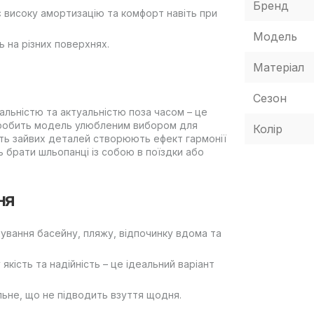
Бренд
є високу амортизацію та комфорт навіть при
Модель
ь на різних поверхнях.
Матеріал
Сезон
сальністю та актуальністю поза часом – це
й робить модель улюбленим вибором для
Колір
ість зайвих деталей створюють ефект гармонії
ь брати шльопанці із собою в поїздки або
ня
дування басейну, пляжу, відпочинку вдома та
якість та надійність – це ідеальний варіант
льне, що не підводить взуття щодня.