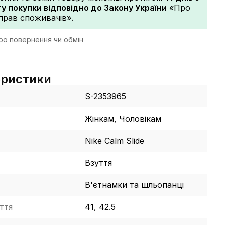
 покупки відповідно до Закону України
«Про
прав споживачів».
ро повернення чи обмін
еристики
S-2353965
Жінкам, Чоловікам
Nike Calm Slide
Взуття
В'єтнамки та шльопанці
ття
41, 42.5