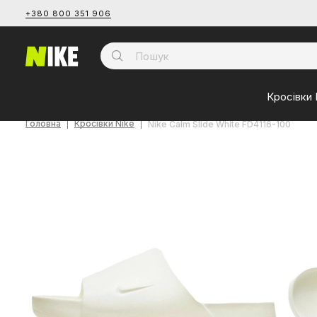
+380 800 351 906
Кросівки 
Головна
Кросівки Nike
Nike Calm Slide White FD4116-100