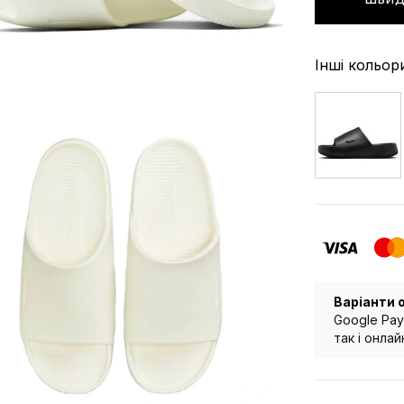
Інші кольор
Варіанти 
Google Pay
так і онла