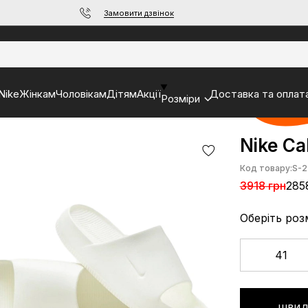
Замовити дзвінок
Nike
Жінкам
Чоловікам
Дітям
Акції
Доставка та оплат
Розміри
Nike Ca
Код товару:
S-2
3918 грн
285
Оберіть роз
41
ШВИД