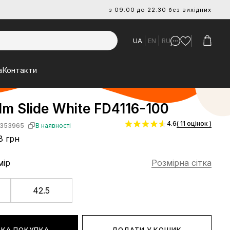
з 09:00 до 22:30 без вихідних
UA
EN
RU
а
Контакти
lm Slide White FD4116-100
4.6
( 11 оцінок )
353965
В наявності
8 грн
мір
Розмірна сітка
42.5
КА ПОКУПКА
ДОДАТИ У КОШИК