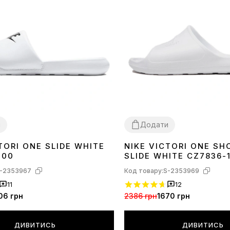
и
Додати
TORI ONE SLIDE WHITE
NIKE VICTORI ONE S
0.5
42
36.5
38
39
40.5
100
SLIDE WHITE CZ7836-
-2353967
Код товару:
S-2353969
11
12
06 грн
2386 грн
1670 грн
ДИВИТИСЬ
ДИВИТИСЬ