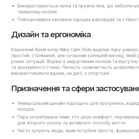
Використовується легка та пружна піна, що забезпечу
тривалому носінні.
Повнорозмірна нековзна підошва відповідає за стійкіст
Дизайн та ергономіка
Класичний білий колір Nike Calm Slide виділяє пару універ
простий, стриманий, але сучасний зовнішній вигляд, яки
різних ситуацій. Форма із закругленим носком та відсутн
та зрозумілості стилю. Легкість і компактність дозволяют
використовувати вдома, на дачі, у спортзалі.
Призначення та сфери застосуван
Універсальний дизайн підходить для прогулянок, відві
поїздок.
Пара затребувана тими, хто цінує комфорт, перевірену 
для літнього сезону та активного способу життя.
Часто купують люди, яким потрібне просте, функціона