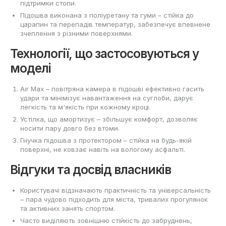
підтримки стопи.
Підошва виконана з поліуретану та гуми – стійка до
царапин та перепадів температур, забезпечує впевнене
зчеплення з різними поверхнями.
Технології, що застосовуються у
моделі
Air Max – повітряна камера в підошві ефективно гасить
удари та мінімізує навантаження на суглоби, дарує
легкість та м'якість при кожному кроці.
Устілка, що амортизує – збільшує комфорт, дозволяє
носити пару довго без втоми.
Гнучка підошва з протектором – стійка на будь-якій
поверхні, не ковзає навіть на вологому асфальті.
Відгуки та досвід власників
Користувачі відзначають практичність та універсальність
– пара чудово підходить для міста, тривалих прогулянок
та активних занять спортом.
Часто виділяють зовнішню стійкість до забруднень,