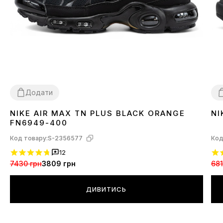
Додати
NIKE AIR MAX TN PLUS BLACK ORANGE
NI
40
41
42
43
44
3
FN6949-400
Код товару:
S-2356577
Код
12
7430 грн
3809 грн
681
ДИВИТИСЬ