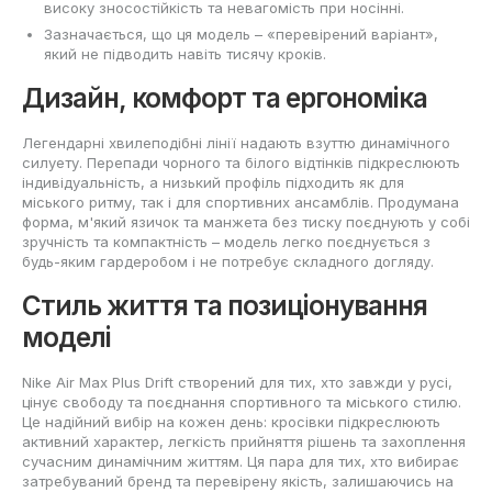
високу зносостійкість та невагомість при носінні.
Зазначається, що ця модель – «перевірений варіант»,
який не підводить навіть тисячу кроків.
Дизайн, комфорт та ергономіка
Легендарні хвилеподібні лінії надають взуттю динамічного
силуету. Перепади чорного та білого відтінків підкреслюють
індивідуальність, а низький профіль підходить як для
міського ритму, так і для спортивних ансамблів. Продумана
форма, м'який язичок та манжета без тиску поєднують у собі
зручність та компактність – модель легко поєднується з
будь-яким гардеробом і не потребує складного догляду.
Стиль життя та позиціонування
моделі
Nike Air Max Plus Drift створений для тих, хто завжди у русі,
цінує свободу та поєднання спортивного та міського стилю.
Це надійний вибір на кожен день: кросівки підкреслюють
активний характер, легкість прийняття рішень та захоплення
сучасним динамічним життям. Ця пара для тих, хто вибирає
затребуваний бренд та перевірену якість, залишаючись на