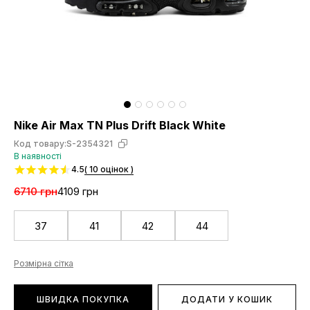
Nike Air Max TN Plus Drift Black White
Код товару:
S-2354321
В наявності
4.5
( 10 оцінок )
6710 грн
4109 грн
37
41
42
44
Розмірна сітка
ШВИДКА ПОКУПКА
ДОДАТИ У КОШИК