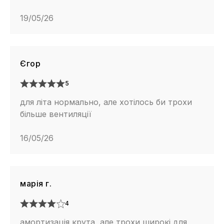
19/05/26
Єгор
5
для літа нормально, але хотілось би трохи
більше вентиляції
16/05/26
марія г.
4
амортизація крута, але трохи широкі для