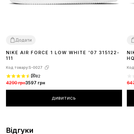
Додати
NIKE AIR FORCE 1 LOW WHITE '07 315122-
NI
36
37
38
39
40
41
42
43
44
45
46
3
111
HQ
Код товару:
S-0027
Код
82
4290 грн
3597 грн
64
ДИВИТИСЬ
Відгуки