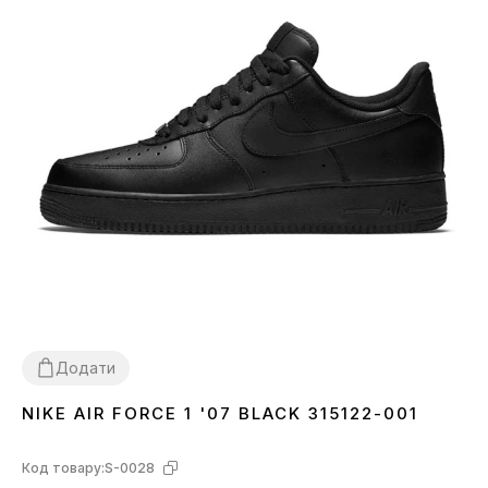
Додати
NIKE AIR FORCE 1 '07 BLACK 315122-001
36
37
38
39
40
41
42
43
44
45
46
Код товару:
S-0028