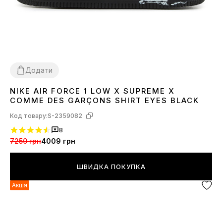
Додати
NIKE AIR FORCE 1 LOW X SUPREME X
36
37
38
39
41
42
43
44
45
COMME DES GARÇONS SHIRT EYES BLACK
Код товару:
S-2359082
8
7250 грн
4009 грн
ШВИДКА ПОКУПКА
Акція