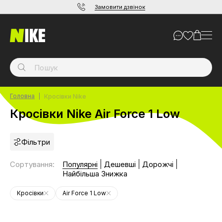
Замовити дзвінок
Головна
Кросівки Nike
Кросівки Nike Air Force 1 Low
Фільтри
Сортування
:
Популярні
Дешевші
Дорожчі
Найбільша Знижка
Кросівки
Air Force 1 Low