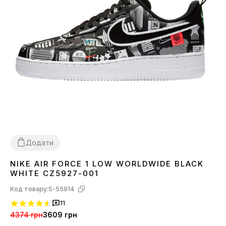
Додати
NIKE AIR FORCE 1 LOW WORLDWIDE BLACK
38
40
41
42
43
44
45
WHITE CZ5927-001
Код товару:
S-55914
11
4374 грн
3609 грн