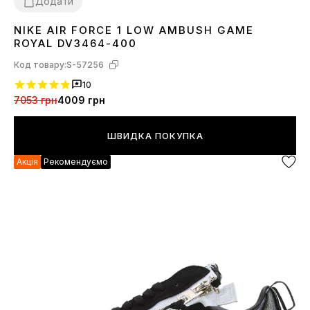
Додати
NIKE AIR FORCE 1 LOW AMBUSH GAME
37
38
40
41
42
43
44
45
ROYAL DV3464-400
Код товару:
S-57256
10
7053 грн
4009 грн
ШВИДКА ПОКУПКА
Акція
Рекомендуємо