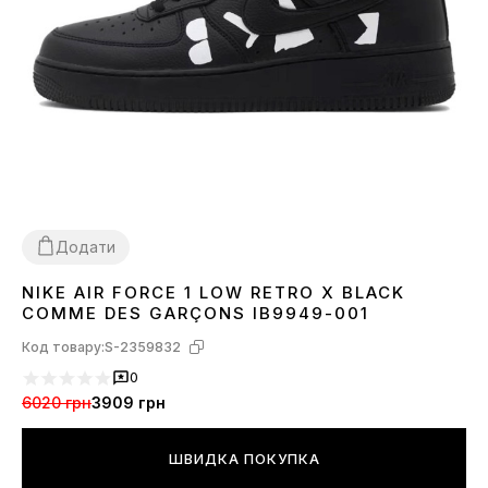
Додати
NIKE AIR FORCE 1 LOW RETRO X BLACK
40
41
42
43
44
45
COMME DES GARÇONS IB9949-001
Код товару:
S-2359832
0
6020 грн
3909 грн
ШВИДКА ПОКУПКА