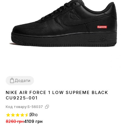
Додати
NIKE AIR FORCE 1 LOW SUPREME BLACK
36
37
38
39
40
41
42
43
44
45
CU9225-001
Код товару:
S-56037
10
8260 грн
4109 грн