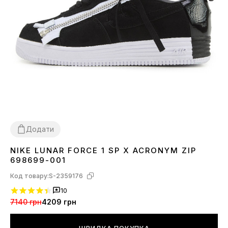
Додати
NIKE LUNAR FORCE 1 SP X ACRONYM ZIP
37
38
41
42
43
44
45
698699-001
Код товару:
S-2359176
10
7140 грн
4209 грн