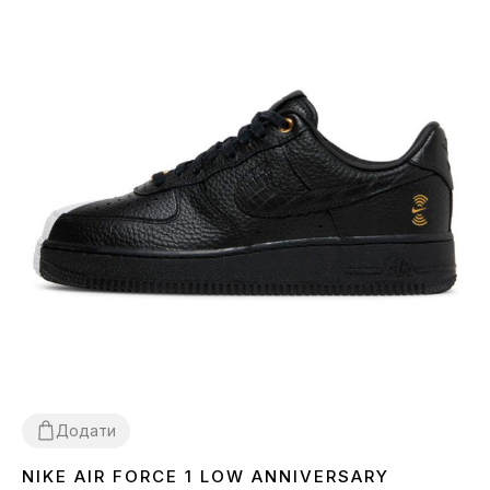
Додати
NIKE AIR FORCE 1 LOW ANNIVERSARY
36
37
38
39
40
41
42
43
44
45