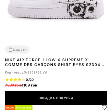
Додати
NIKE AIR FORCE 1 LOW X SUPREME X
36
37
38
39
40
41
42
43
44
45
COMME DES GARÇONS SHIRT EYES 923044-
100
Код товару:
S-2358722
20
7690 грн
4109 грн
ШВИДКА ПОКУПКА
Акція
Ексклюзив