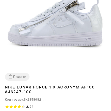
Додати
NIKE LUNAR FORCE 1 X ACRONYM AF100
36
37
38
39
40
41
42
43
44
45
AJ6247-100
Код товару:
S-2358982
24