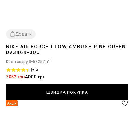
Додати
NIKE AIR FORCE 1 LOW AMBUSH PINE GREEN
37
39
40
41
42
43
44
45
DV3464-300
Код товару:
S-57257
9
7053 грн
4009 грн
ШВИДКА ПОКУПКА
Акція