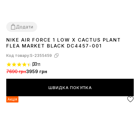
Додати
NIKE AIR FORCE 1 LOW X CACTUS PLANT
36
38
41
42
43
44
45
FLEA MARKET BLACK DC4457-001
Код товару:
S-2355459
11
7690 грн
3959 грн
ШВИДКА ПОКУПКА
Акція