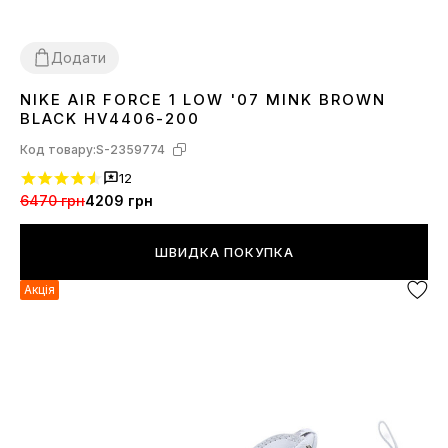
Додати
NIKE AIR FORCE 1 LOW '07 MINK BROWN
36
37
38
39
40
41
42
43
44
45
BLACK HV4406-200
Код товару:
S-2359774
12
6470 грн
4209 грн
ШВИДКА ПОКУПКА
Акція