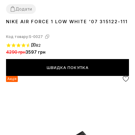
Додати
NIKE AIR FORCE 1 LOW WHITE '07 315122-111
36
37
38
39
40
41
42
43
44
45
46
Код товару:
S-0027
82
4290 грн
3597 грн
ШВИДКА ПОКУПКА
Акція