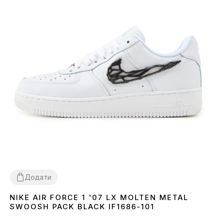
Додати
NIKE AIR FORCE 1 '07 LX MOLTEN METAL
36
37
38
39
40
41
43
44
45
SWOOSH PACK BLACK IF1686-101