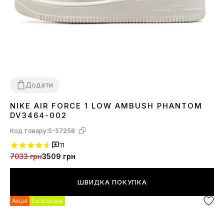
Додати
NIKE AIR FORCE 1 LOW AMBUSH PHANTOM
36
39
40
41
42
43
44
45
DV3464-002
Код товару:
S-57258
11
7033 грн
3509 грн
ШВИДКА ПОКУПКА
Акція
Ексклюзив