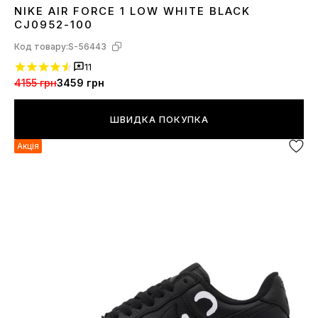
NIKE AIR FORCE 1 LOW WHITE BLACK
39
40
41
42
43
44
CJ0952-100
Код товару:
S-56443
11
4155 грн
3459 грн
ШВИДКА ПОКУПКА
Акція