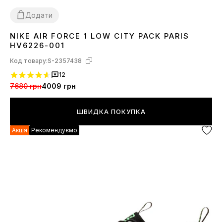
Додати
NIKE AIR FORCE 1 LOW CITY PACK PARIS
40
41
42
43
44
45
HV6226-001
Код товару:
S-2357438
12
7680 грн
4009 грн
ШВИДКА ПОКУПКА
Акція
Рекомендуємо