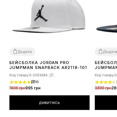
Додати
Додат
БЕЙСБОЛКА JORDAN PRO
БЕЙСБОЛ
1SIZE
1SIZE
JUMPMAN SNAPBACK AR2118-101
JUMPMAN
Код товару:
S-2353684
Код товару:
S
10
1806 грн
995 грн
3890 грн
28
ДИВИТИСЬ