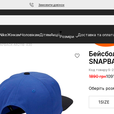
Замовити дзвінок
Nike
Жінкам
Чоловікам
Дітям
Акції
Доставка та оплат
Розміри
APBACK AR2118-430
Бейсбо
SNAPBA
Код товару:
S-2
1890 грн
109
Оберіть роз
1SIZE