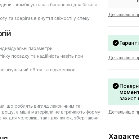
едини – комбінується з бавовною для більшої
Детальніше п
гу та зберігає відчуття свіжості у спеку.
гій
Гаранті
індивідуальні параметри.
ійку посадку та надійність навіть при
Детальніше пр
 візуальний об'єм та підкреслює
Поверн
моменту
захист 
ми, що роблять вигляд лаконічним та
а дощу, а міцні матеріали не втрачають форму
Детальніше п
 як для чоловіків, так і для жінок, зберігаючи
Характ
ня