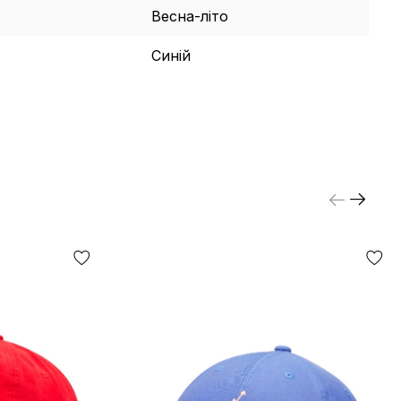
Весна-літо
Cиній