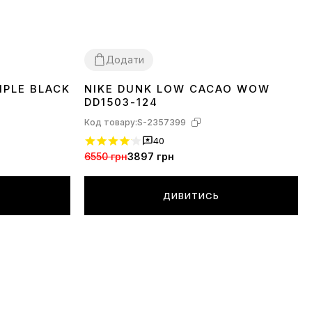
Додати
IPLE BLACK
NIKE DUNK LOW CACAO WOW
36
37
38
39
40
41
42
43
44
45
DD1503-124
Код товару:
S-2357399
40
6550 грн
3897 грн
ДИВИТИСЬ