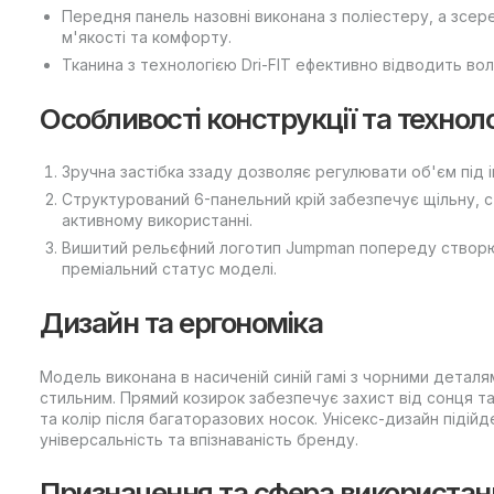
Передня панель назовні виконана з поліестеру, а зсер
м'якості та комфорту.
Тканина з технологією Dri-FIT ефективно відводить воло
Особливості конструкції та техноло
Зручна застібка ззаду дозволяє регулювати об'єм під 
Структурований 6-панельний крій забезпечує щільну, ст
активному використанні.
Вишитий рельєфний логотип Jumpman попереду створює
преміальний статус моделі.
Дизайн та ергономіка
Модель виконана в насиченій синій гамі з чорними деталя
стильним. Прямий козирок забезпечує захист від сонця т
та колір після багаторазових носок. Унісекс-дизайн підійде
універсальність та впізнаваність бренду.
Призначення та сфера використан