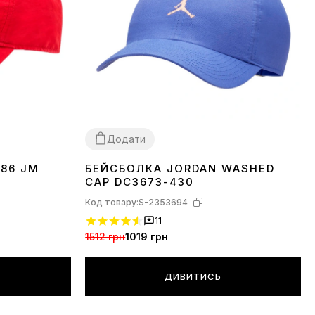
Додати
86 JM
БЕЙСБОЛКА JORDAN WASHED
1SIZE
CAP DC3673-430
Код товару:
S-2353694
11
1512 грн
1019 грн
ДИВИТИСЬ