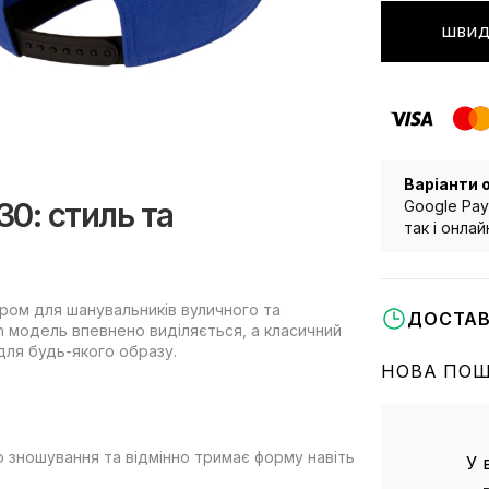
ШВИД
Варіанти 
0: стиль та
Google Pay
так і онла
ором для шанувальників вуличного та
ДОСТАВ
 модель впевнено виділяється, а класичний
для будь-якого образу.
НОВА ПО
о зношування та відмінно тримає форму навіть
У 