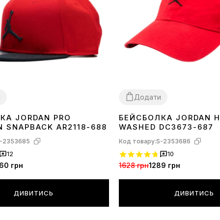
и
Додати
КА JORDAN PRO
БЕЙСБОЛКА JORDAN H
1SIZE
 SNAPBACK AR2118-688
WASHED DC3673-687
-2353685
Код товару:
S-2353686
12
10
60 грн
1628 грн
1289 грн
ДИВИТИСЬ
ДИВИТИСЬ