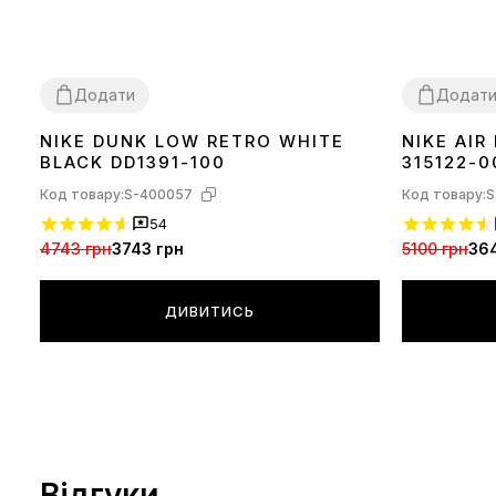
Додати
Додат
NIKE DUNK LOW RETRO WHITE
NIKE AIR
36
37
38
39
40
41
42
43
44
45
36
37
38
39
BLACK DD1391-100
315122-0
Код товару:
S-400057
Код товару:
S
54
4743 грн
3743 грн
5100 грн
36
ДИВИТИСЬ
Відгуки