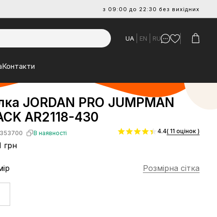
з 09:00 до 22:30 без вихідних
UA
EN
RU
а
Контакти
лка JORDAN PRO JUMPMAN
CK AR2118-430
4.4
( 11 оцінок )
353700
В наявності
1 грн
мір
Розмірна сітка