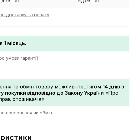
від 75 грн.
від 95 грн.
ро доставку та оплату
я 1 місяць.
о умови гарантії
ення та обмін товару можливі протягом
14 днів з
 покупки відповідно до Закону України
«Про
прав споживачів».
ро повернення чи обмін
еристики