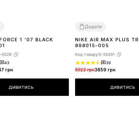
и
Додати
 FORCE 1 '07 BLACK
NIKE AIR MAX PLUS TR
40
41
42
43
44
45
46
36
37
38
39
40
41
42
43
44
45
01
898015-005
-0028
Код товару:
S-56201
43
39
47 грн
5922 грн
3859 грн
ДИВИТИСЬ
ДИВИТИСЬ