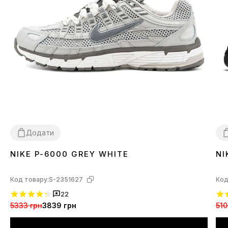
Додати
NIKE P-6000 GREY WHITE
NI
36
37
38
39
40
41
42
43
44
45
3
Код товару:
S-2351627
Код
22
5333 грн
3839 грн
510