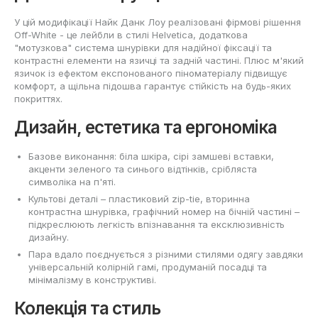
У цій модифікації Найк Данк Лоу реалізовані фірмові рішення
Off-White - це лейбли в стилі Helvetica, додаткова
"мотузкова" система шнурівки для надійної фіксації та
контрастні елементи на язичці та задній частині. Плюс м'який
язичок із ефектом експонованого піноматеріалу підвищує
комфорт, а щільна підошва гарантує стійкість на будь-яких
покриттях.
Дизайн, естетика та ергономіка
Базове виконання: біла шкіра, сірі замшеві вставки,
акценти зеленого та синього відтінків, срібляста
символіка на п'яті.
Культові деталі – пластиковий zip-tie, вторинна
контрастна шнурівка, графічний номер на бічній частині –
підкреслюють легкість впізнавання та ексклюзивність
дизайну.
Пара вдало поєднується з різними стилями одягу завдяки
універсальній колірній гамі, продуманій посадці та
мінімалізму в конструктиві.
Колекція та стиль