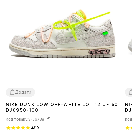
Додати
NIKE DUNK LOW OFF-WHITE LOT 12 OF 50
NI
38
3
DJ0950-100
DJ
Код товару:
S-56738
Код
10