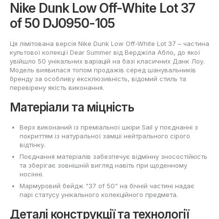
Nike Dunk Low Off-White Lot 37
of 50 DJ0950-105
Ця лімітована версія Nike Dunk Low Off-White Lot 37 – частина
культової колекції Dear Summer від Верджіла Абло, до якої
увійшло 50 унікальних варіацій на базі класичних Данк Лоу.
Модель виявилася топом продажів серед шанувальників
бренду за особливу ексклюзивність, відомий стиль та
перевірену якість виконання.
Матеріали та міцність
Верх виконаний із преміальної шкіри Sail у поєднанні з
покриттям із натуральної замші нейтрального сірого
відтінку.
Поєднання матеріалів забезпечує відмінну зносостійкість
та зберігає зовнішній вигляд навіть при щоденному
носінні.
Мармуровий бейдж "37 of 50" на бічній частині надає
парі статусу унікального колекційного предмета.
Деталі конструкції та технології