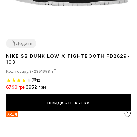
Додати
NIKE SB DUNK LOW X TIGHTBOOTH FD2629-
41
42
43
44
45
100
Код товару:
S-2351658
12
6790 грн
3952 грн
ШВИДКА ПОКУПКА
Акція