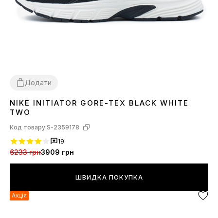
Додати
NIKE INITIATOR GORE-TEX BLACK WHITE
41
42
43
44
45
TWO
Код товару:
S-2359178
19
6233 грн
3909 грн
ШВИДКА ПОКУПКА
Акція