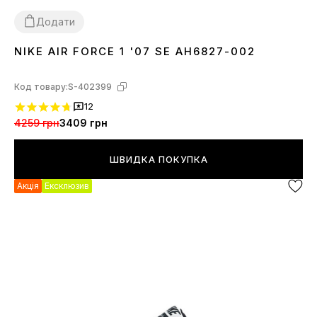
Додати
NIKE AIR FORCE 1 '07 SE AH6827-002
36
37
Код товару:
S-402399
12
4259 грн
3409 грн
ШВИДКА ПОКУПКА
Акція
Ексклюзив