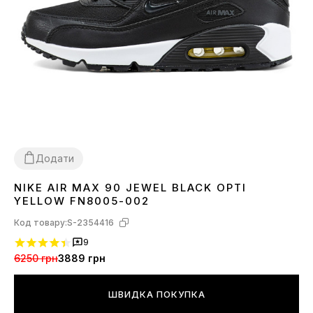
Додати
NIKE AIR MAX 90 JEWEL BLACK OPTI
40
42
YELLOW FN8005-002
Код товару:
S-2354416
9
6250 грн
3889 грн
ШВИДКА ПОКУПКА