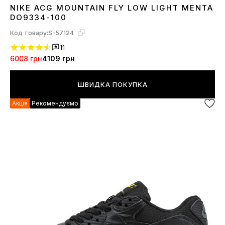
NIKE ACG MOUNTAIN FLY LOW LIGHT MENTA
40
41
42
43
44
DO9334-100
Код товару:
S-57124
11
6008 грн
4109 грн
ШВИДКА ПОКУПКА
Акція
Рекомендуємо