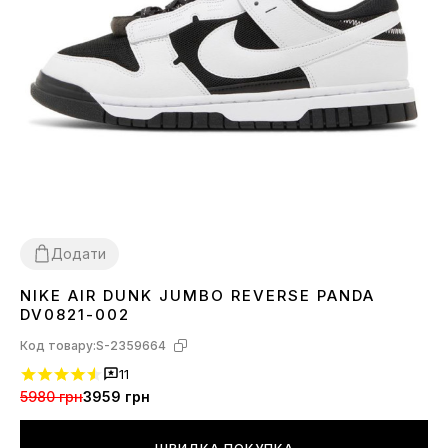
Додати
NIKE AIR DUNK JUMBO REVERSE PANDA
36
37
38
41
DV0821-002
Код товару:
S-2359664
11
5980 грн
3959 грн