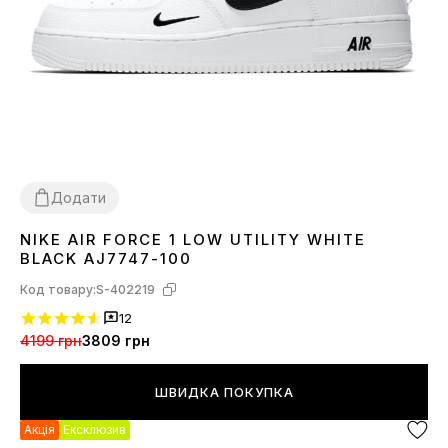
Додати
NIKE AIR FORCE 1 LOW UTILITY WHITE
36
38
40
44
BLACK AJ7747-100
Код товару:
S-402219
12
4199 грн
3809 грн
ШВИДКА ПОКУПКА
Акція
Ексклюзив