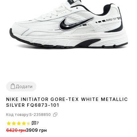
Додати
NIKE INITIATOR GORE-TEX WHITE METALLIC
36
37
38
SILVER FQ6873-101
Код товару:
S-2358850
7
6420 грн
3909 грн