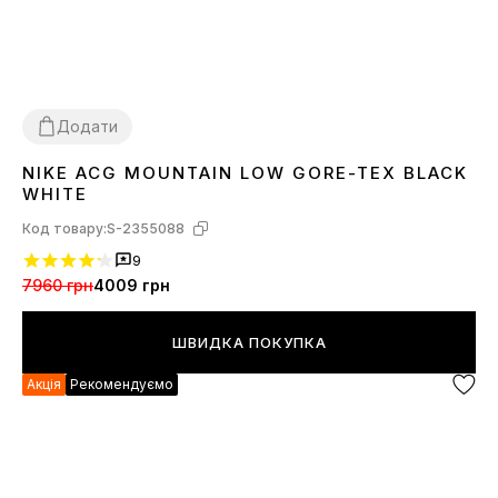
Додати
NIKE ACG MOUNTAIN LOW GORE-TEX BLACK
41
42
43
44
45
WHITE
Код товару:
S-2355088
9
7960 грн
4009 грн
ШВИДКА ПОКУПКА
Акція
Рекомендуємо