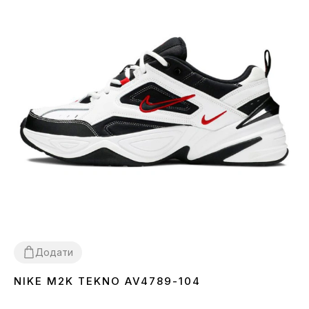
Додати
NIKE M2K TEKNO AV4789-104
40
45