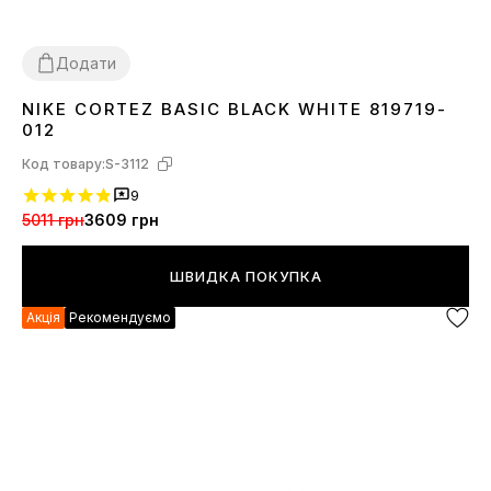
Додати
NIKE CORTEZ BASIC BLACK WHITE 819719-
36
37
38
012
Код товару:
S-3112
9
5011 грн
3609 грн
ШВИДКА ПОКУПКА
Акція
Рекомендуємо