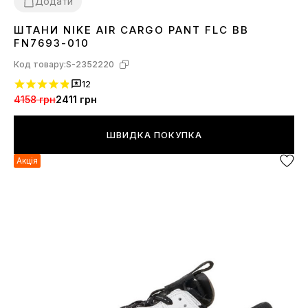
Додати
ШТАНИ NIKE AIR CARGO PANT FLC BB
S
M
L
XL
FN7693-010
Код товару:
S-2352220
12
4158 грн
2411 грн
ШВИДКА ПОКУПКА
Акція