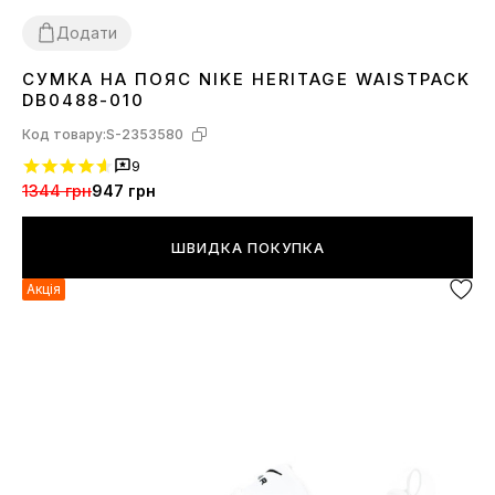
Додати
СУМКА НА ПОЯС NIKE HERITAGE WAISTPACK
1SIZE
DB0488-010
Код товару:
S-2353580
9
1344 грн
947 грн
ШВИДКА ПОКУПКА
Акція