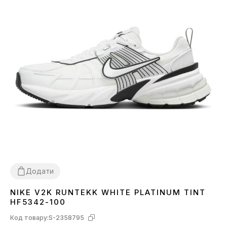
Додати
NIKE V2K RUNTEKK WHITE PLATINUM TINT
36
37
39
44
HF5342-100
Код товару:
S-2358795