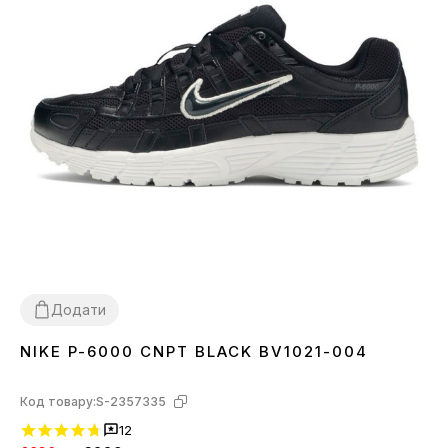
Додати
NIKE P-6000 CNPT BLACK BV1021-004
40
41
43
44
Код товару:
S-2357335
12