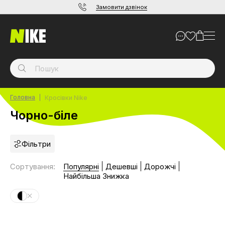
Замовити дзвінок
Головна
Кросівки Nike
Чорно-біле
Фільтри
Сортування
:
Популярні
Дешевші
Дорожчі
Найбільша Знижка