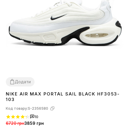
Додати
NIKE AIR MAX PORTAL SAIL BLACK HF3053-
36
37
38
39
40
103
Код товару:
S-2356580
10
6720 грн
3859 грн