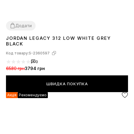
Додати
JORDAN LEGACY 312 LOW WHITE GREY
42
43
44
45
BLACK
Код товару:
S-2360597
0
6580 грн
3794 грн
ШВИДКА ПОКУПКА
Акція
Рекомендуємо