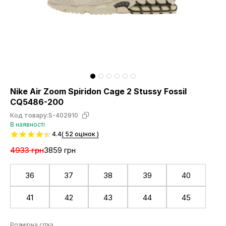
Nike Air Zoom Spiridon Cage 2 Stussy Fossil
CQ5486-200
Код товару:
S-402910
В наявності
4.4
( 52 оцінок )
4933 грн
3859 грн
36
37
38
39
40
41
42
43
44
45
Розмірна сітка