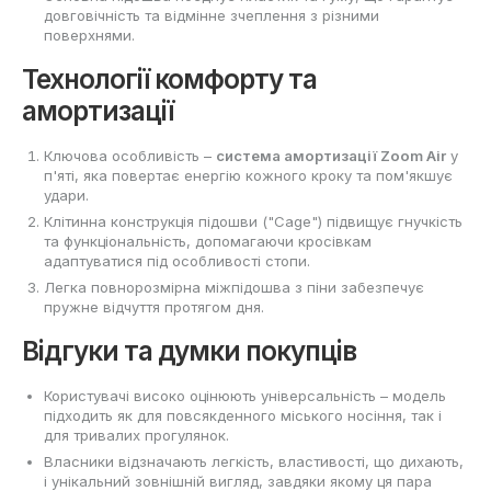
довговічність та відмінне зчеплення з різними
поверхнями.
Технології комфорту та
амортизації
Ключова особливість –
система амортизації Zoom Air
у
п'яті, яка повертає енергію кожного кроку та пом'якшує
удари.
Клітинна конструкція підошви ("Cage") підвищує гнучкість
та функціональність, допомагаючи кросівкам
адаптуватися під особливості стопи.
Легка повнорозмірна міжпідошва з піни забезпечує
пружне відчуття протягом дня.
Відгуки та думки покупців
Користувачі високо оцінюють універсальність – модель
підходить як для повсякденного міського носіння, так і
для тривалих прогулянок.
Власники відзначають легкість, властивості, що дихають,
і унікальний зовнішній вигляд, завдяки якому ця пара