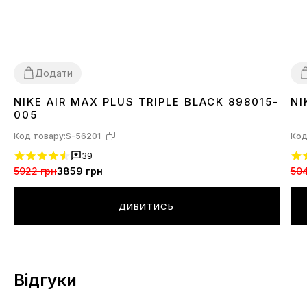
Додати
NIKE AIR MAX PLUS TRIPLE BLACK 898015-
NI
36
37
38
39
40
41
42
43
44
45
3
005
Код товару:
S-56201
Код
39
5922 грн
3859 грн
504
ДИВИТИСЬ
Відгуки