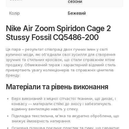
сезони
Колір
Бежевий
Nike Air Zoom Spiridon Cage 2
Stussy Fossil CQ5486-200
Ця пара – результат співпраці двох гучних імен у світі
вуличної моди, які об'єднали свої зусилля для створення
зручних та стильних кросівок, що стали справжнім хітом
продажу. Обмежений тираж і характерний відомий стиль
привертають увагу колекціонерів та справжніх цінителів
бренду.
Матеріали та рівень виконання
Верх виконаний з міцної сітчастої тканини, що дихає, і
конвасу — матеріали стійкі до зносу і забезпечують
відмінну вентиляцію навіть у спеку.
Підкладка текстильна, м'яка та акуратно оброблена, що
знижує ймовірність натирання.
Основна підошва поєднує пластик та гуму, що гарантує