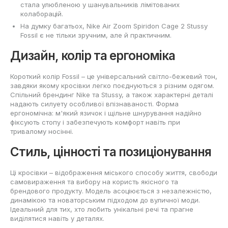
стала улюбленою у шанувальників лімітованих
колаборацій.
На думку багатьох, Nike Air Zoom Spiridon Cage 2 Stussy
Fossil є не тільки зручним, але й практичним.
Дизайн, колір та ергономіка
Короткий колір Fossil – це універсальний світло-бежевий тон,
завдяки якому кросівки легко поєднуються з різним одягом.
Спільний брендинг Nike та Stussy, а також характерні деталі
надають силуету особливої впізнаваності. Форма
ергономічна: м'який язичок і щільне шнурування надійно
фіксують стопу і забезпечують комфорт навіть при
тривалому носінні.
Стиль, цінності та позиціонування
Ці кросівки – відображення міського способу життя, свободи
самовираження та вибору на користь якісного та
брендового продукту. Модель асоціюється з незалежністю,
динамікою та новаторським підходом до вуличної моди.
Ідеальний для тих, хто любить унікальні речі та прагне
виділятися навіть у деталях.