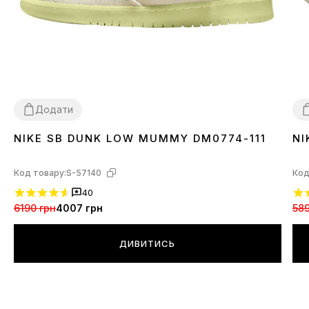
Додати
NIKE SB DUNK LOW MUMMY DM0774-111
NI
36
37
38
39
41
42
43
44
45
4
Код товару:
S-57140
Код
40
6190 грн
4007 грн
589
ДИВИТИСЬ