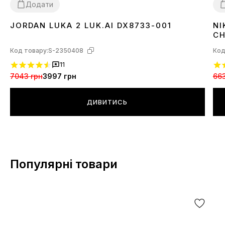
Додати
JORDAN LUKA 2 LUK.AI DX8733-001
NI
40
45
3
CH
Код товару:
S-2350408
Код
11
7043 грн
3997 грн
663
ДИВИТИСЬ
Популярні товари