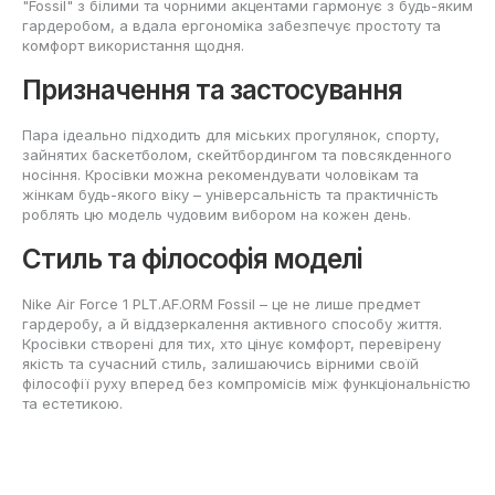
"Fossil" з білими та чорними акцентами гармонує з будь-яким
гардеробом, а вдала ергономіка забезпечує простоту та
комфорт використання щодня.
Призначення та застосування
Пара ідеально підходить для міських прогулянок, спорту,
зайнятих баскетболом, скейтбордингом та повсякденного
носіння. Кросівки можна рекомендувати чоловікам та
жінкам будь-якого віку – універсальність та практичність
роблять цю модель чудовим вибором на кожен день.
Стиль та філософія моделі
Nike Air Force 1 PLT.AF.ORM Fossil – це не лише предмет
гардеробу, а й віддзеркалення активного способу життя.
Кросівки створені для тих, хто цінує комфорт, перевірену
якість та сучасний стиль, залишаючись вірними своїй
філософії руху вперед без компромісів між функціональністю
та естетикою.