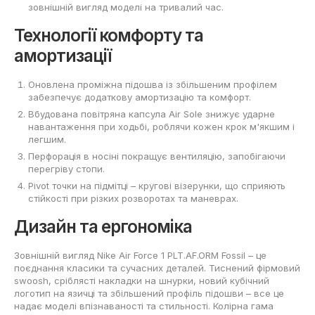
зовнішній вигляд моделі на тривалий час.
Технології комфорту та
амортизації
Оновлена проміжна підошва із збільшеним профілем
забезпечує додаткову амортизацію та комфорт.
Вбудована повітряна капсула Air Sole знижує ударне
навантаження при ходьбі, роблячи кожен крок м'якшим і
легшим.
Перфорація в носіні покращує вентиляцію, запобігаючи
перегріву стопи.
Pivot точки на підмітці – кругові візерунки, що сприяють
стійкості при різких розворотах та маневрах.
Дизайн та ергономіка
Зовнішній вигляд Nike Air Force 1 PLT.AF.ORM Fossil – це
поєднання класики та сучасних деталей. Тиснений фірмовий
swoosh, сріблясті накладки на шнурки, новий кубічний
логотип на язичці та збільшений профіль підошви – все це
надає моделі впізнаваності та стильності. Колірна гама