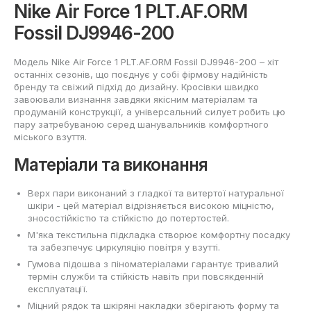
Nike Air Force 1 PLT.AF.ORM
Fossil DJ9946-200
Модель Nike Air Force 1 PLT.AF.ORM Fossil DJ9946-200 – хіт
останніх сезонів, що поєднує у собі фірмову надійність
бренду та свіжий підхід до дизайну. Кросівки швидко
завоювали визнання завдяки якісним матеріалам та
продуманій конструкції, а універсальний силует робить цю
пару затребуваною серед шанувальників комфортного
міського взуття.
Матеріали та виконання
Верх пари виконаний з гладкої та витертої натуральної
шкіри - цей матеріал відрізняється високою міцністю,
зносостійкістю та стійкістю до потертостей.
М'яка текстильна підкладка створює комфортну посадку
та забезпечує циркуляцію повітря у взутті.
Гумова підошва з піноматеріалами гарантує тривалий
термін служби та стійкість навіть при повсякденній
експлуатації.
Міцний рядок та шкіряні накладки зберігають форму та