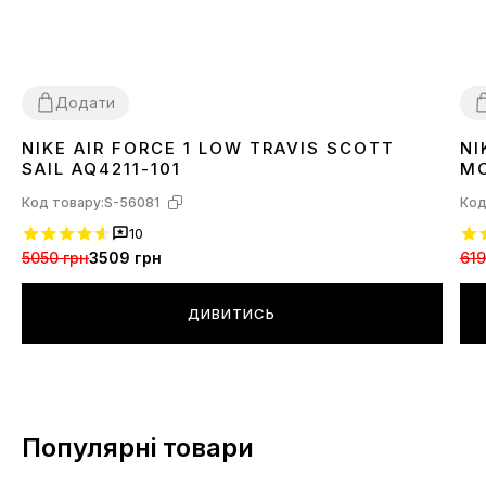
Додати
NIKE AIR FORCE 1 LOW TRAVIS SCOTT
NI
37
3
SAIL AQ4211-101
M
Код товару:
S-56081
Код
10
5050 грн
3509 грн
619
ДИВИТИСЬ
Популярні товари