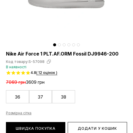
Nike Air Force 1 PLT.AF.ORM Fossil DJ9946-200
Код товару:
S-57098
В наявності
4.8
( 12 оцінок )
7069 грн
3609 грн
36
37
38
Розмірна сітка
ШВИДКА ПОКУПКА
ДОДАТИ У КОШИК