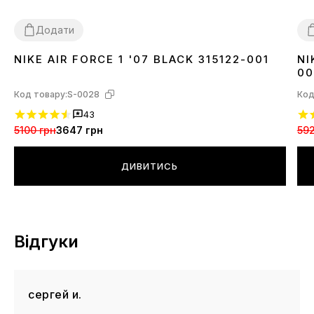
Додати
NIKE AIR FORCE 1 '07 BLACK 315122-001
NI
36
37
38
39
40
41
42
43
44
45
46
3
00
Код товару:
S-0028
Код
43
5100 грн
3647 грн
592
ДИВИТИСЬ
Відгуки
сергей и.