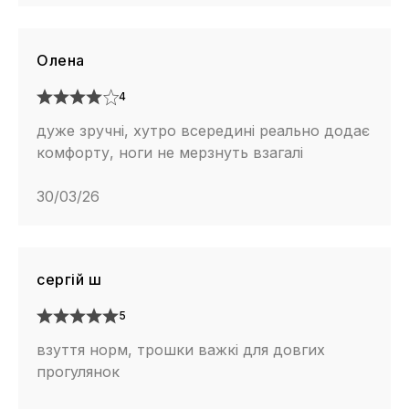
Олена
4
дуже зручні, хутро всередині реально додає
комфорту, ноги не мерзнуть взагалі
30/03/26
сергій ш
5
взуття норм, трошки важкі для довгих
прогулянок