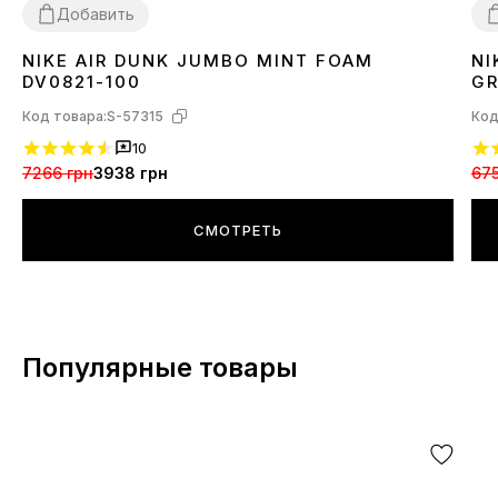
Добавить
NIKE AIR DUNK JUMBO MINT FOAM
NI
37
41
42
45
3
DV0821-100
GR
Код товара:
S-57315
Код
10
7266 грн
3938 грн
675
СМОТРЕТЬ
Популярные товары