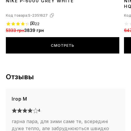
NIKE P-6000 GREY WHITE
NI
36
37
38
39
40
41
42
43
44
45
3
HQ
Код товара:
S-2351627
Код
22
5333 грн
3839 грн
64
СМОТРЕТЬ
Отзывы
Ігор М
4
гарна пара, для зими саме те, всередині
дуже тепло, але забруднюються швидко