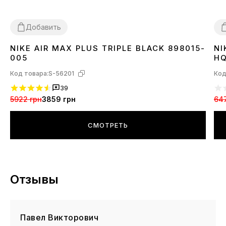
Добавить
NIKE AIR MAX PLUS TRIPLE BLACK 898015-
NI
36
37
38
39
40
41
42
43
44
45
3
005
HQ
Код товара:
S-56201
Код
39
5922 грн
3859 грн
64
СМОТРЕТЬ
Отзывы
Павел Викторович