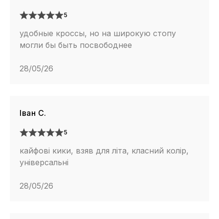
5
удобные кроссы, но на широкую стопу
могли бы быть посвободнее
28/05/26
Іван С.
5
кайфові кики, взяв для літа, класний колір,
універсальні
28/05/26