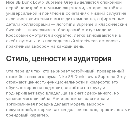
Nike SB Dunk Low x Supreme Grey выделяются спокойной
серой палитрой с тёмными акцентами, которая остаётся
универсальной и понятной в сочетаниях. Низкий силуэт не
сковывает движения и выглядит компактно, а фирменные
детали коллаборации — логотипы Supreme и классический
Swoosh — подчёркивают брендовый статус модели.
Кроссовки смотрятся аккуратно, легко вписываются и в
скейт-аутфиты, и в повседневный streetwear, оставаясь
практичным выбором на каждый день.
Стиль, ценности и аудитория
Эта пара для тех, кто выбирает устойчивый, проверенный
стиль без лишнего шума. Nike SB Dunk Low x Supreme Grey
отражают ценность функциональности и комфорта: это
обувь, которая не подводит, остаётся на слуху и
подчёркивает вкус владельца за счёт сдержанного, но
узнаваемого дизайна. Универсальная расцветка и
эргономичная посадка делают модель выбором
покупателей, которым важны долговечность, практичность и
брендовый характер.