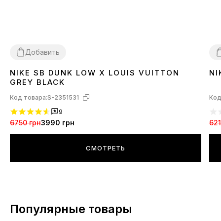
Добавить
NIKE SB DUNK LOW X LOUIS VUITTON
NI
36
37
38
39
40
41
42
43
44
45
3
GREY BLACK
Код товара:
S-2351531
Код
9
6750 грн
3990 грн
621
СМОТРЕТЬ
Популярные товары