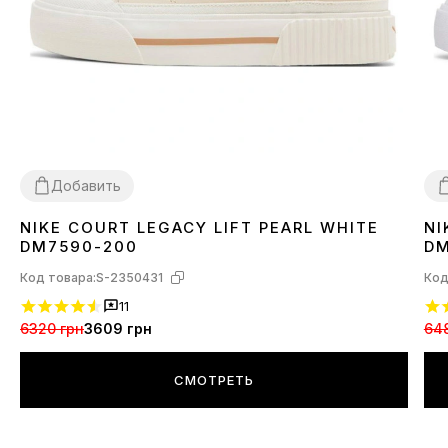
Добавить
NIKE COURT LEGACY LIFT PEARL WHITE
NI
39
3
DM7590-200
DM
Код товара:
S-2350431
Код
11
6320 грн
3609 грн
64
СМОТРЕТЬ