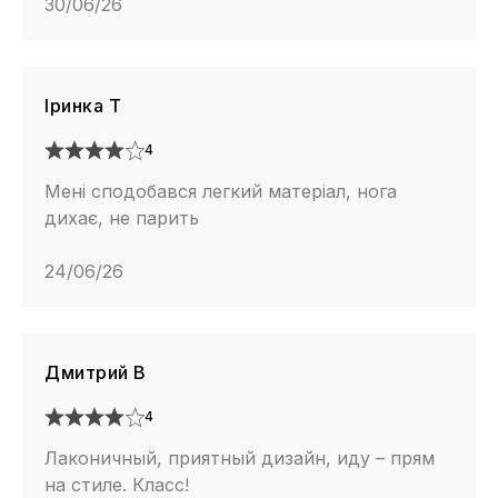
30/06/26
Іринка Т
4
Мені сподобався легкий матеріал, нога
дихає, не парить
24/06/26
Дмитрий В
4
Лаконичный, приятный дизайн, иду – прям
на стиле. Класс!