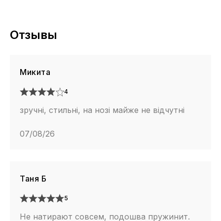
Отзывы
Микита
4
зручні, стильні, на нозі майже не відчутні
07/08/26
Таня Б
5
Не натирают совсем, подошва пружинит.