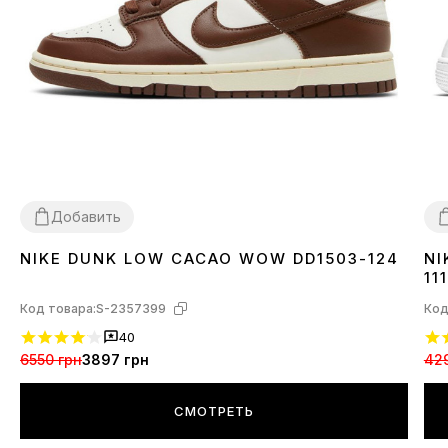
Добавить
NIKE DUNK LOW CACAO WOW DD1503-124
NI
36
37
38
39
40
41
42
43
44
45
3
111
Код товара:
S-2357399
Код
40
6550 грн
3897 грн
42
СМОТРЕТЬ