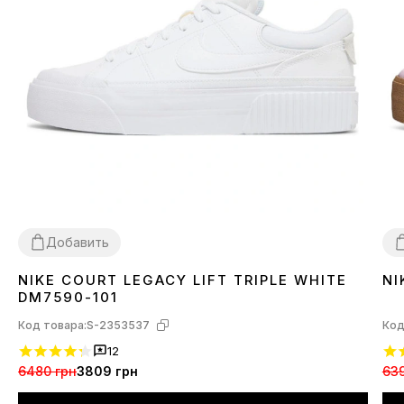
Добавить
NIKE COURT LEGACY LIFT TRIPLE WHITE
NI
36
37
38
39
40
3
DM7590-101
Код товара:
S-2353537
Код
12
6480 грн
3809 грн
639