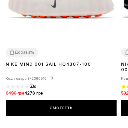
Добавить
NIKE MIND 001 SAIL HQ4307-100
NI
37
38
39
40
41
42
43
44
3
00
Код товара:
S-2360510
Код
0
6490 грн
4278 грн
592
СМОТРЕТЬ