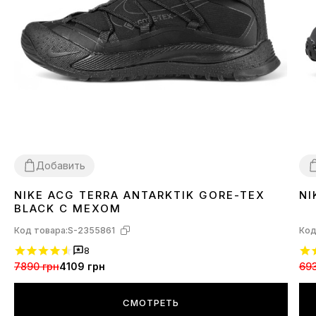
Добавить
NIKE ACG TERRA ANTARKTIK GORE-TEX
NI
36
4
BLACK С МЕХОМ
Код товара:
S-2355861
Код
8
7890 грн
4109 грн
693
СМОТРЕТЬ