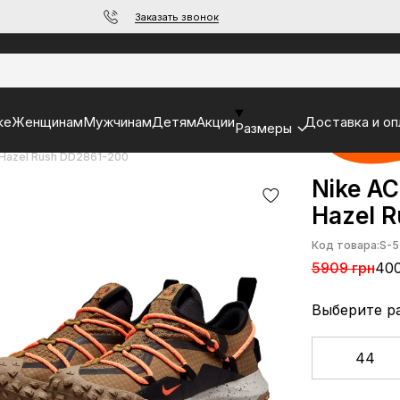
Заказать звонок
ke
Женщинам
Мужчинам
Детям
Акции
Доставка и оп
Размеры
 Hazel Rush DD2861-200
Nike AC
Hazel 
Код товара:
S-5
5909 грн
400
Выберите р
44