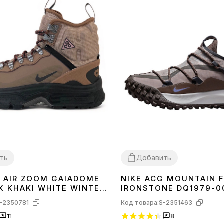
ть
Добавить
G AIR ZOOM GAIADOME
NIKE ACG MOUNTAIN 
44
45
43
44
X KHAKI WHITE WINTER
IRONSTONE DQ1979-0
С ФЛИСОМ
-2350781
Код товара:
S-2351463
11
8