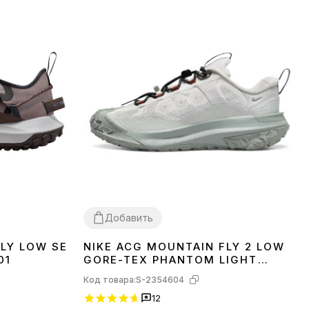
Добавить
FLY LOW SE
NIKE ACG MOUNTAIN FLY 2 LOW
37
01
GORE-TEX PHANTOM LIGHT
SILVER HF6245-003
Код товара:
S-2354604
12