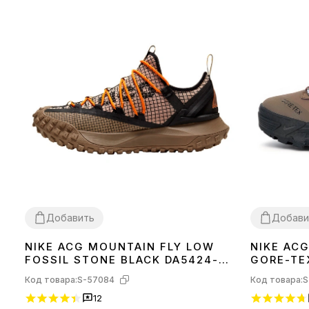
Добавить
Добави
NIKE ACG MOUNTAIN FLY LOW
NIKE AC
41
42
43
44
45
40
41
42
43
FOSSIL STONE BLACK DA5424-
GORE-TE
200
TERMO 
Код товара:
S-57084
Код товара:
S
12