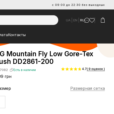
с 09:00 до 22:30 без выходных
UA
EN
RU
лата
Контакты
G Mountain Fly Low Gore-Tex
Rush DD2861-200
4.7
( 9 оценок )
7082
Есть в наличии
9 грн
азмер
Размерная сетка