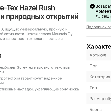
e-Tex Hazel Rush
Возвра
момент
 и природных открытий
«О защи
Подробней об
ACG, ищущих универсальную, прочную и
 активности. Низкая версия Mountain Fly
ным качеством, технологичностью и
Характ
я
Артикул
Пол
 мембраны
Gore-Tex
и плотного текстиля
лы.
Категория
 протектора гарантирует надежное
ии.
Тип
стиковые накладки, укрепляющие зону носка
Размер об
Бренд