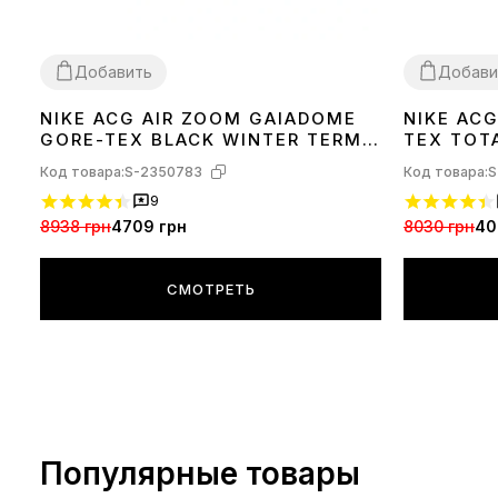
Добавить
Добави
NIKE ACG AIR ZOOM GAIADOME
NIKE AC
41
42
43
44
45
41
GORE-TEX BLACK WINTER TERMO
TEX TOT
С ФЛИСОМ
Код товара:
S-2350783
Код товара:
S
9
8938 грн
4709 грн
8030 грн
40
СМОТРЕТЬ
Популярные товары