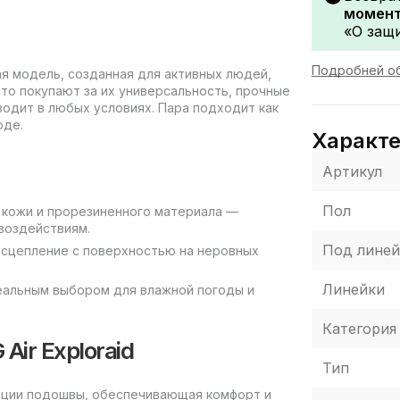
момент
«О защи
Подробней об
ная модель, созданная для активных людей,
то покупают за их универсальность, прочные
одит в любых условиях. Пара подходит как
оде.
Характ
Артикул
Пол
й кожи и прорезиненного материала —
 воздействиям.
Под линей
сцепление с поверхностью на неровных
Линейки
альным выбором для влажной погоды и
Категория
Air Exploraid
Тип
зации подошвы, обеспечивающая комфорт и