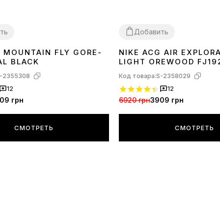
ть
Добавить
G MOUNTAIN FLY GORE-
NIKE ACG AIR EXPLORA
40
45
AL BLACK
LIGHT OREWOOD FJ19
-2355308
Код товара:
S-2358029
12
12
09 грн
6920 грн
3909 грн
СМОТРЕТЬ
СМОТРЕТЬ