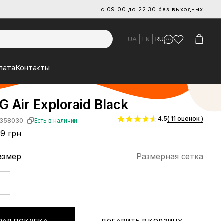
с 09:00 до 22:30 без выходных
UA
EN
RU
лата
Контакты
G Air Exploraid Black
4.5
( 11 оценок )
358030
Есть в наличии
9 грн
азмер
Размерная сетка
РАЯ ПОКУПКА
ДОБАВИТЬ В КОРЗИНУ