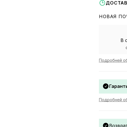
ДОСТАВ
НОВАЯ ПО
В 
Подробней об
Гаранти
Подробней об
Возвра