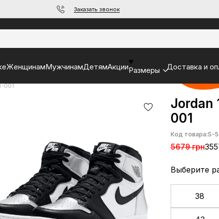
Заказать звонок
ke
Женщинам
Мужчинам
Детям
Акции
Доставка и оп
Размеры
1-001
Jordan 
001
Код товара:
S-5
5679 грн
355
Выберите р
38