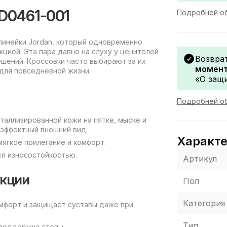
 CD0461-001
Подробней об
ит линейки Jordan, который одновременно
цией. Эта пара давно на слуху у ценителей
Возвра
шений. Кроссовки часто выбирают за их
момент
 для повседневной жизни.
«О защи
Подробней об
таллизированной кожи на пятке, мыске и
 эффектный внешний вид.
Характ
мягкое прилегание и комфорт.
ся износостойкостью.
Артикул
укции
Пол
Категория
омфорт и защищает суставы даже при
Тип
 поддержка стопы.