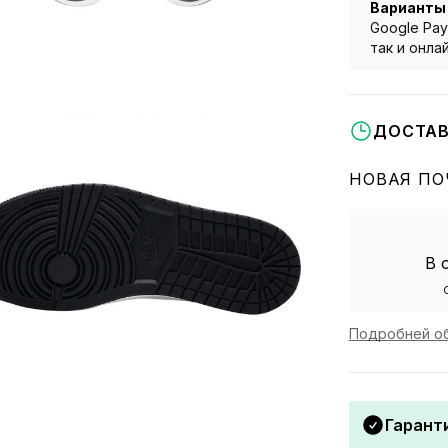
Варианты
Google Pay
так и онла
ДОСТАВ
НОВАЯ ПО
В 
Подробней об
Гаранти