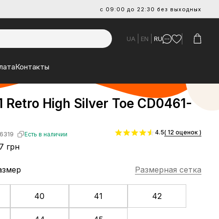
с 09:00 до 22:30 без выходных
UA
EN
RU
лата
Контакты
1 Retro High Silver Toe CD0461-
4.5
( 12 оценок )
6319
Есть в наличии
7 грн
азмер
Размерная сетка
40
41
42