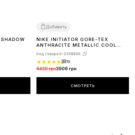
Добавить
H SHADOW
NIKE INITIATOR GORE-TEX
41
ANTHRACITE METALLIC COOL
GREY IB3083-001
Код товара:
S-2358846
10
6430 грн
3909 грн
СМОТРЕТЬ