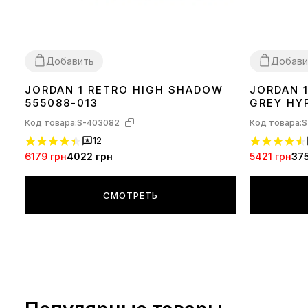
Добавить
Добави
JORDAN 1 RETRO HIGH SHADOW
JORDAN 
37
38
44
36
40
555088-013
GREY HY
018
Код товара:
S-403082
Код товара:
S
12
6179 грн
4022 грн
5421 грн
37
СМОТРЕТЬ