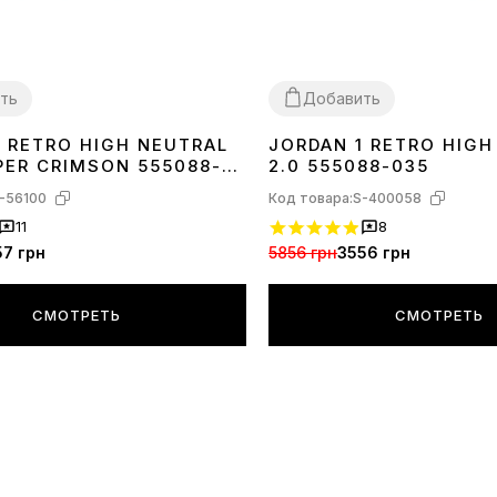
ть
Добавить
1 RETRO HIGH NEUTRAL
JORDAN 1 RETRO HIG
42
PER CRIMSON 555088-
2.0 555088-035
-56100
Код товара:
S-400058
11
8
57 грн
5856 грн
3556 грн
СМОТРЕТЬ
СМОТРЕТЬ