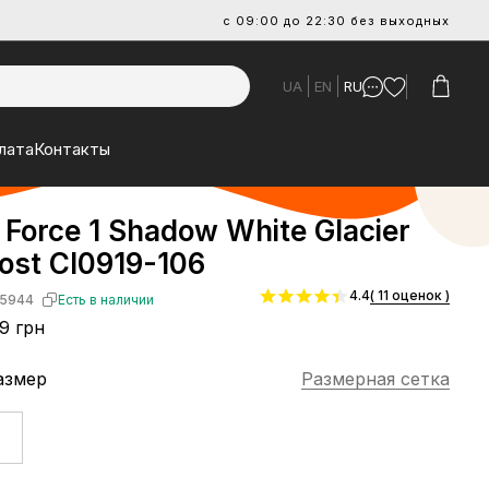
с 09:00 до 22:30 без выходных
UA
EN
RU
лата
Контакты
r Force 1 Shadow White Glacier
ost CI0919-106
4.4
( 11 оценок )
5944
Есть в наличии
9 грн
азмер
Размерная сетка