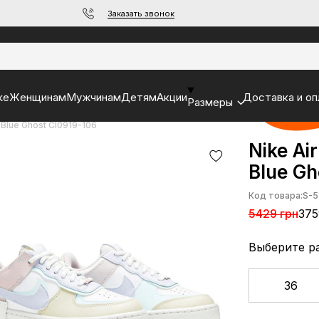
Заказать звонок
ke
Женщинам
Мужчинам
Детям
Акции
Доставка и оп
Размеры
r Blue Ghost CI0919-106
Nike Ai
Blue Gh
Код товара:
S-5
5429 грн
375
Выберите р
36