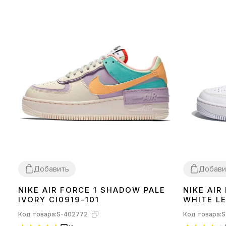
Добавить
Добави
NIKE AIR FORCE 1 SHADOW PALE
NIKE AIR
36
37
36
IVORY CI0919-101
WHITE L
Код товара:
S-402772
Код товара:
S