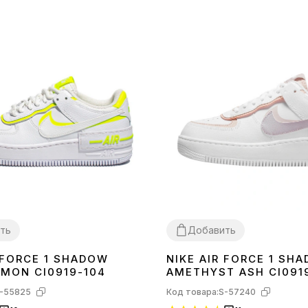
ть
Добавить
 FORCE 1 SHADOW
NIKE AIR FORCE 1 SH
36
EMON CI0919-104
AMETHYST ASH CI0919
-55825
Код товара:
S-57240