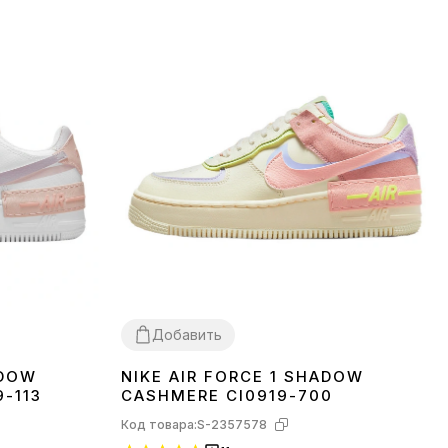
Добавить
ADOW
NIKE AIR FORCE 1 SHADOW
36
37
38
-113
CASHMERE CI0919-700
Код товара:
S-2357578