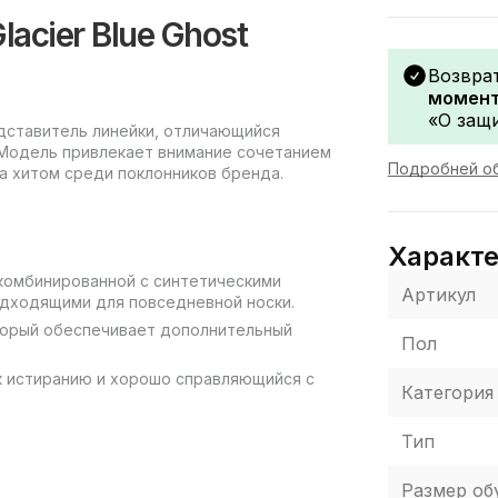
lacier Blue Ghost
Возвра
момент
«О защи
редставитель линейки, отличающийся
 Модель привлекает внимание сочетанием
Подробней об
а хитом среди поклонников бренда.
Характ
 комбинированной с синтетическими
Артикул
одходящими для повседневной носки.
оторый обеспечивает дополнительный
Пол
 к истиранию и хорошо справляющийся с
Категория
Тип
Размер об