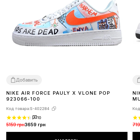
Добавить
NIKE AIR FORCE PAULY X VLONE POP
NI
38
3
923066-100
MU
Код товара:
S-402284
Код
10
5159 грн
3659 грн
719