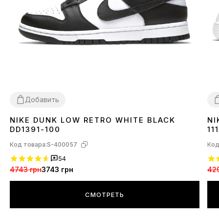
Добавить
NIKE DUNK LOW RETRO WHITE BLACK
NI
36
37
38
39
40
41
42
43
44
45
3
DD1391-100
111
Код товара:
S-400057
Код
54
4743 грн
3743 грн
42
СМОТРЕТЬ