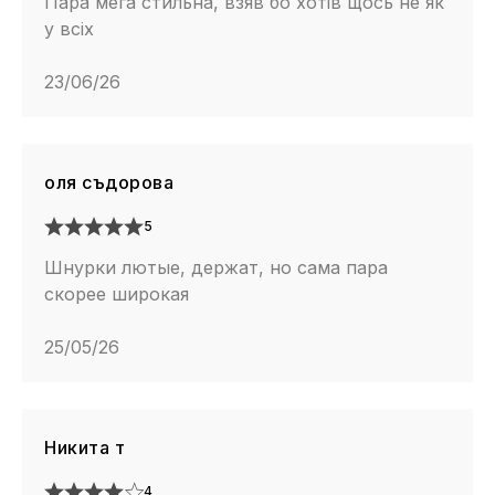
Пара мега стильна, взяв бо хотів щось не як
у всіх
23/06/26
оля съдорова
5
Шнурки лютые, держат, но сама пара
скорее широкая
25/05/26
Никита т
4