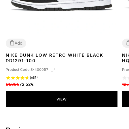
Add
NIKE DUNK LOW RETRO WHITE BLACK
NI
36
37
38
39
40
41
42
43
44
45
3
DD1391-100
HQ
Product Code:
S-400057
Pro
54
91.89€
72.52€
125
VIEW