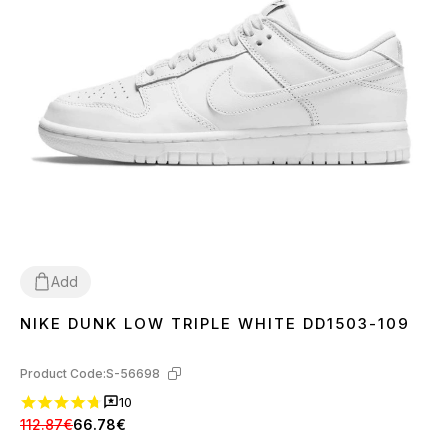
Add
NIKE DUNK LOW TRIPLE WHITE DD1503-109
36
37
38
39
40
41
42
43
44
45
Product Code:
S-56698
10
112.87€
66.78€