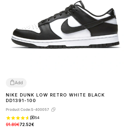
Add
NIKE DUNK LOW RETRO WHITE BLACK
36
37
38
39
40
41
42
43
44
45
DD1391-100
Product Code:
S-400057
54
91.89€
72.52€