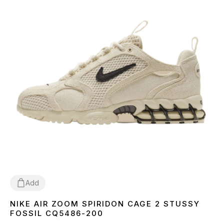
Add
NIKE AIR ZOOM SPIRIDON CAGE 2 STUSSY
36
37
38
39
40
41
42
43
44
45
FOSSIL CQ5486-200