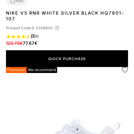
Add
NIKE V5 RNR WHITE SILVER BLACK HQ7901-
36
37
38
39
40
41
42
43
44
45
107
Product Code:
S-2358845
11
120.70€
77.67€
QUICK PURCHASE
Promotion
We recommend