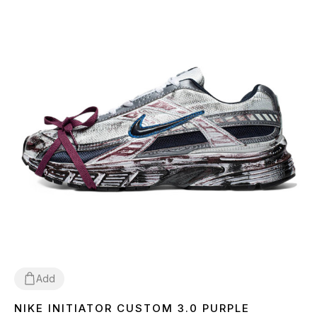
Add
NIKE INITIATOR CUSTOM 3.0 PURPLE
36
37
38
39
40
41
42
43
44
45