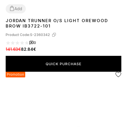
Add
JORDAN TRUNNER O/S LIGHT OREWOOD
36
37
38
39
40
41
42
43
44
45
BROW IB3722-101
Product Code:
S-2360342
0
141.63€
82.84€
QUICK PURCHASE
Promotion