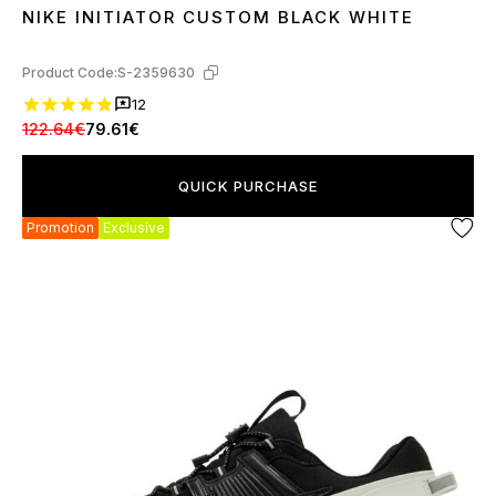
NIKE INITIATOR CUSTOM BLACK WHITE
36
37
38
39
40
41
42
43
44
45
Product Code:
S-2359630
12
122.64€
79.61€
QUICK PURCHASE
Promotion
Exclusive