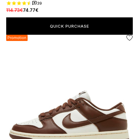
39
114.73€
74.77€
QUICK PURCHASE
Promotion