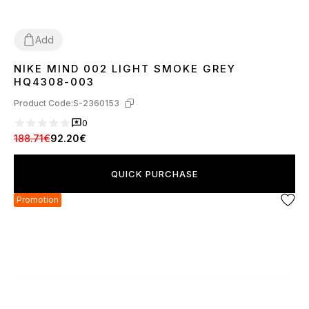
Add
NIKE MIND 002 LIGHT SMOKE GREY
36
37
38
39
40
41
42
43
44
45
HQ4308-003
Product Code:
S-2360153
0
188.71€
92.20€
QUICK PURCHASE
Promotion