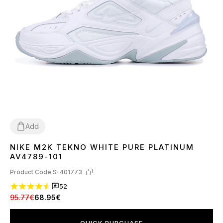
Add
NIKE M2K TEKNO WHITE PURE PLATINUM
36
37
38
39
40
41
44
45
AV4789-101
Product Code:
S-401773
52
95.77€
68.95€