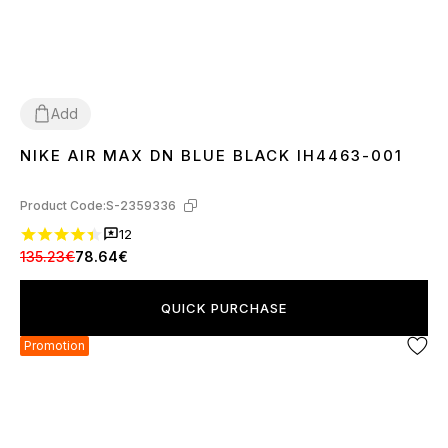
Add
NIKE AIR MAX DN BLUE BLACK IH4463-001
36
37
38
39
40
41
42
44
45
Product Code:
S-2359336
12
135.23€
78.64€
QUICK PURCHASE
Promotion