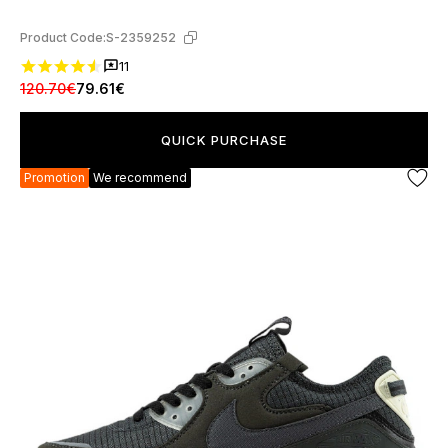
Product Code:
S-2359252
11
120.70€
79.61€
QUICK PURCHASE
Promotion
We recommend