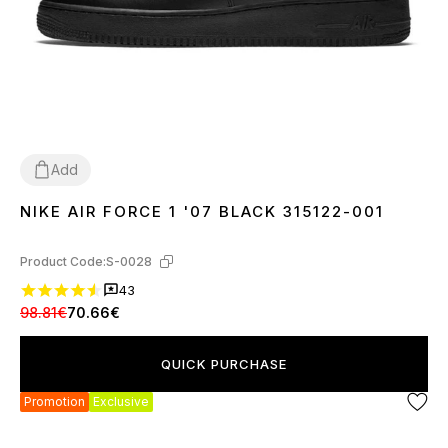
Add
NIKE AIR FORCE 1 '07 BLACK 315122-001
36
37
38
39
40
41
42
43
44
45
46
Product Code:
S-0028
43
98.81€
70.66€
QUICK PURCHASE
Promotion
Exclusive