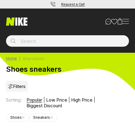
Request a Call
Home
All products
Shoes sneakers
Filters
Sorting
:
Popular
Low Price
High Price
Biggest Discount
Shoes
Sneakers