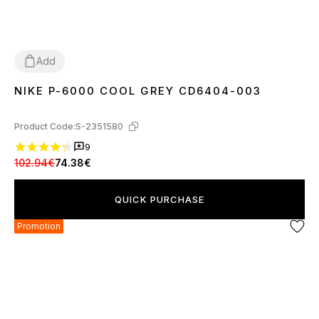
Add
NIKE P-6000 COOL GREY CD6404-003
36
37
38
39
40
41
43
44
45
Product Code:
S-2351580
9
102.94€
74.38€
QUICK PURCHASE
Promotion