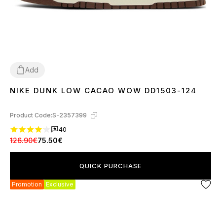
Add
NIKE DUNK LOW CACAO WOW DD1503-124
36
37
38
39
40
41
42
43
44
45
Product Code:
S-2357399
40
126.90€
75.50€
QUICK PURCHASE
Promotion
Exclusive