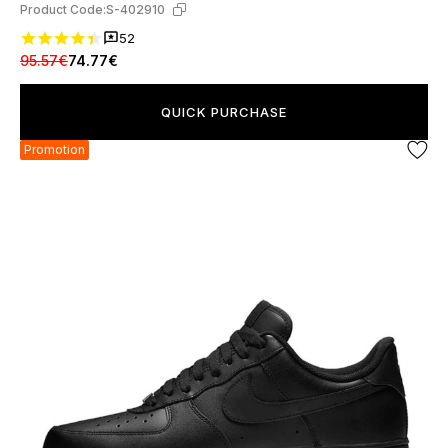
Product Code:
S-402910
52
95.57€
74.77€
QUICK PURCHASE
Promotion