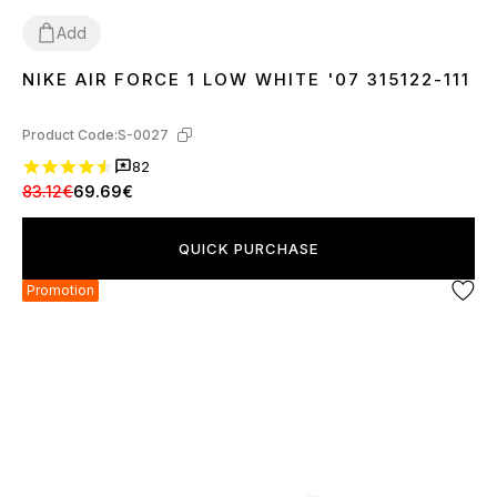
Add
NIKE AIR FORCE 1 LOW WHITE '07 315122-111
36
37
38
39
40
41
42
43
44
45
46
Product Code:
S-0027
82
83.12€
69.69€
QUICK PURCHASE
Promotion