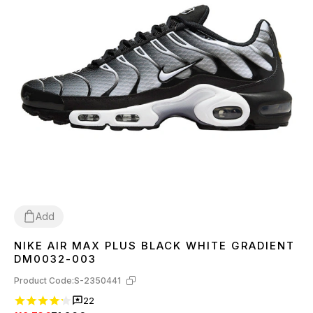
Add
NIKE AIR MAX PLUS BLACK WHITE GRADIENT
36
37
38
39
40
41
42
43
44
45
DM0032-003
Product Code:
S-2350441
22