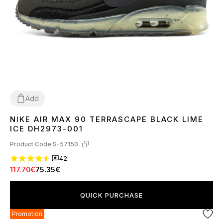
Add
NIKE AIR MAX 90 TERRASCAPE BLACK LIME
36
40
41
42
43
44
45
ICE DH2973-001
Product Code:
S-57150
42
117.70€
75.35€
QUICK PURCHASE
Promotion