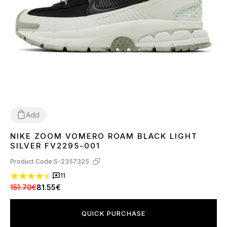
Add
NIKE ZOOM VOMERO ROAM BLACK LIGHT
36
37
38
39
40
41
42
43
44
45
SILVER FV2295-001
Product Code:
S-2357325
11
151.70€
81.55€
QUICK PURCHASE