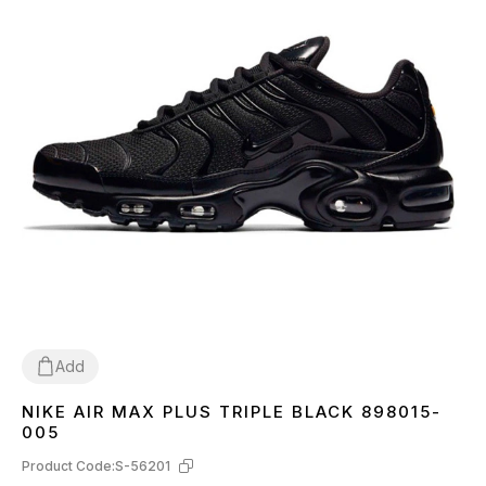
Add
NIKE AIR MAX PLUS TRIPLE BLACK 898015-
36
37
38
39
40
41
42
43
44
45
005
Product Code:
S-56201