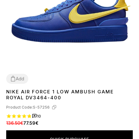
Add
NIKE AIR FORCE 1 LOW AMBUSH GAME
37
38
40
41
42
43
44
45
ROYAL DV3464-400
Product Code:
S-57256
10
136.50€
77.59€