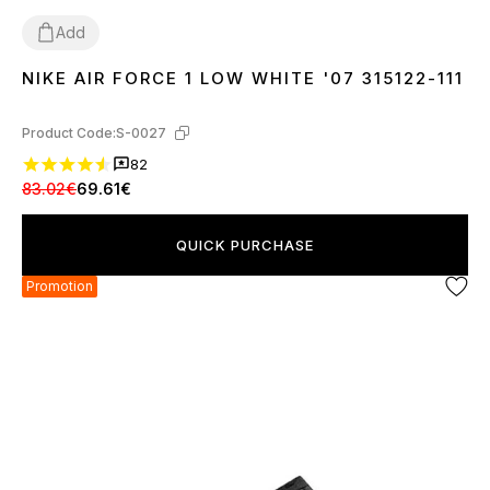
Add
NIKE AIR FORCE 1 LOW WHITE '07 315122-111
36
37
38
39
40
41
42
43
44
45
46
Product Code:
S-0027
82
83.02€
69.61€
QUICK PURCHASE
Promotion