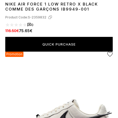
NIKE AIR FORCE 1 LOW RETRO X BLACK
40
41
42
43
44
45
COMME DES GARÇONS IB9949-001
Product Code:
S-2359832
0
116.50€
75.65€
QUICK PURCHASE
Promotion