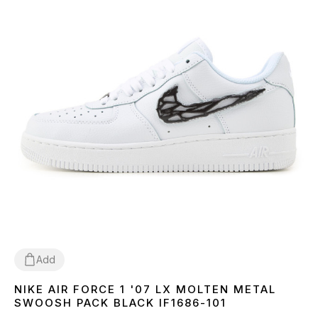
Add
NIKE AIR FORCE 1 '07 LX MOLTEN METAL
36
37
38
39
40
41
43
44
45
SWOOSH PACK BLACK IF1686-101