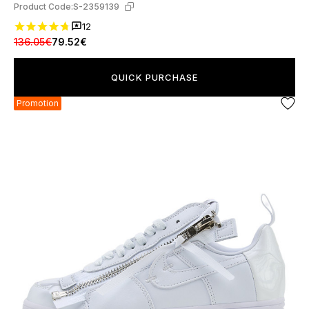
Product Code:
S-2359139
12
136.05€
79.52€
QUICK PURCHASE
Promotion