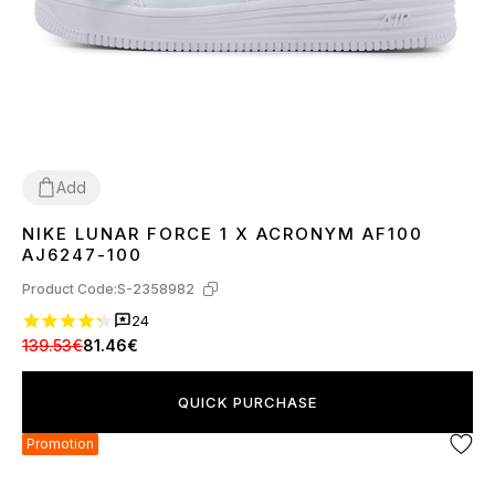
Add
NIKE LUNAR FORCE 1 X ACRONYM AF100
36
37
38
39
40
41
42
43
44
45
AJ6247-100
Product Code:
S-2358982
24
139.53€
81.46€
QUICK PURCHASE
Promotion