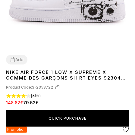
Add
NIKE AIR FORCE 1 LOW X SUPREME X
36
37
38
39
40
41
42
43
44
45
COMME DES GARÇONS SHIRT EYES 923044-
100
Product Code:
S-2358722
20
148.82€
79.52€
QUICK PURCHASE
Promotion