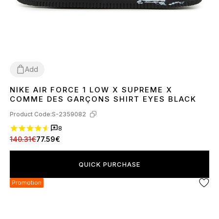
Add
NIKE AIR FORCE 1 LOW X SUPREME X
36
37
38
39
41
42
43
44
45
COMME DES GARÇONS SHIRT EYES BLACK
Product Code:
S-2359082
8
140.31€
77.59€
QUICK PURCHASE
Promotion