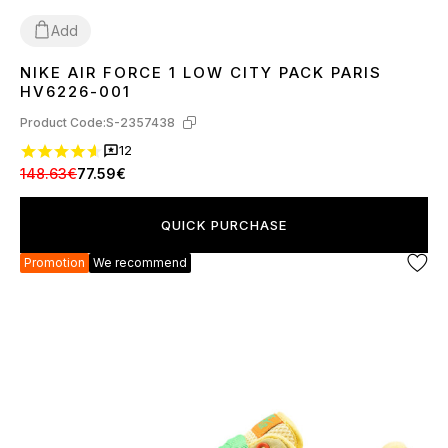
Add
NIKE AIR FORCE 1 LOW CITY PACK PARIS
40
41
42
43
44
45
HV6226-001
Product Code:
S-2357438
12
148.63€
77.59€
QUICK PURCHASE
Promotion
We recommend