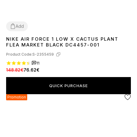
Add
NIKE AIR FORCE 1 LOW X CACTUS PLANT
36
38
41
42
43
44
45
FLEA MARKET BLACK DC4457-001
Product Code:
S-2355459
11
148.82€
76.62€
QUICK PURCHASE
Promotion