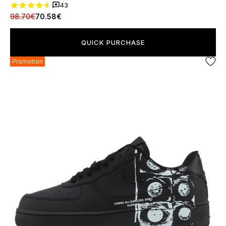
43
98.70€
70.58€
QUICK PURCHASE
Promotion