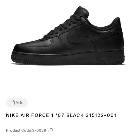
Add
NIKE AIR FORCE 1 '07 BLACK 315122-001
36
37
38
39
40
41
42
43
44
45
46
Product Code:
S-0028