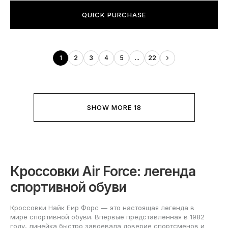
QUICK PURCHASE
1
2
3
4
5
...
22
SHOW MORE 18
Кроссовки Air Force: легенда
спортивной обуви
Кроссовки Найк Еир Форс — это настоящая легенда в
мире спортивной обуви. Впервые представленная в 1982
году, линейка быстро завоевала доверие спортсменов и