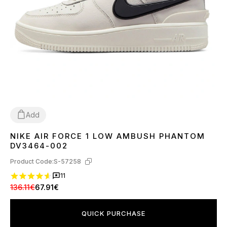
Add
NIKE AIR FORCE 1 LOW AMBUSH PHANTOM
36
39
40
41
42
43
44
45
DV3464-002
Product Code:
S-57258
11
136.11€
67.91€
QUICK PURCHASE