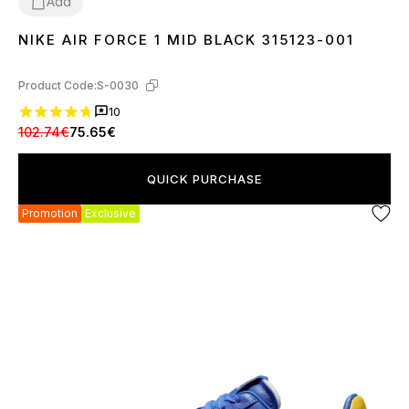
Add
NIKE AIR FORCE 1 MID BLACK 315123-001
37
41
42
43
44
45
Product Code:
S-0030
10
102.74€
75.65€
QUICK PURCHASE
Promotion
Exclusive