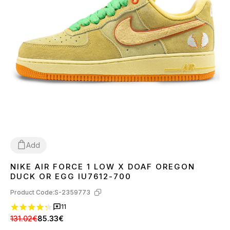
Add
NIKE AIR FORCE 1 LOW X DOAF OREGON
40
41
42
43
44
45
DUCK OR EGG IU7612-700
Product Code:
S-2359773
11
131.02€
85.33€