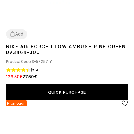
Add
NIKE AIR FORCE 1 LOW AMBUSH PINE GREEN
37
39
40
41
42
43
44
45
DV3464-300
Product Code:
S-57257
9
136.50€
77.59€
QUICK PURCHASE
Promotion