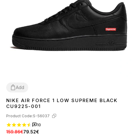
Add
NIKE AIR FORCE 1 LOW SUPREME BLACK
36
37
38
39
40
41
42
43
44
45
CU9225-001
Product Code:
S-56037
10
159.86€
79.52€