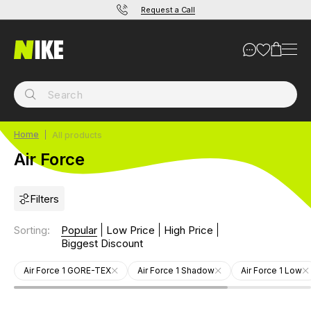
Request a Call
Home
All products
Air Force
Filters
Sorting
:
Popular
Low Price
High Price
Biggest Discount
Air Force 1 GORE-TEX
Air Force 1 Shadow
Air Force 1 Low