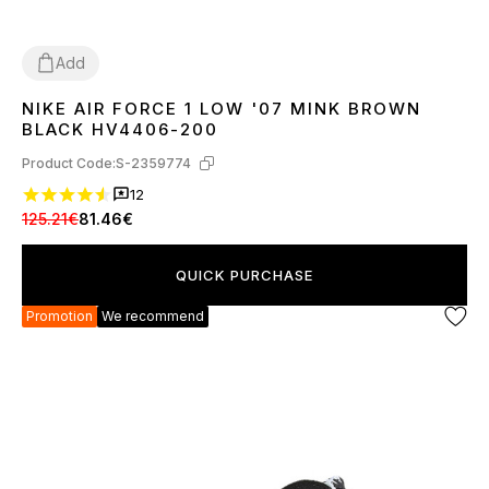
Add
NIKE AIR FORCE 1 LOW '07 MINK BROWN
36
37
38
39
40
41
42
43
44
45
BLACK HV4406-200
Product Code:
S-2359774
12
125.21€
81.46€
QUICK PURCHASE
Promotion
We recommend