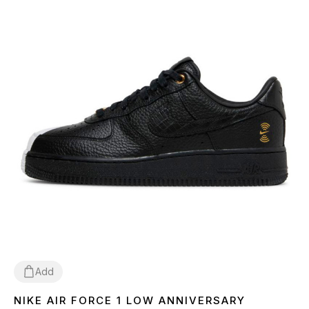
Add
NIKE AIR FORCE 1 LOW ANNIVERSARY
36
37
38
39
40
41
42
43
44
45