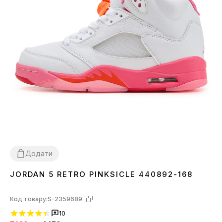
Додати
JORDAN 5 RETRO PINKSICLE 440892-168
36
37
38
40
41
Код товару:
S-2359689
10