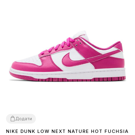
Додати
NIKE DUNK LOW NEXT NATURE HOT FUCHSIA
36
37
38
39
40
41