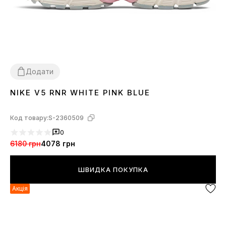
Додати
NIKE V5 RNR WHITE PINK BLUE
36
37
38
39
40
41
Код товару:
S-2360509
0
6180 грн
4078 грн
ШВИДКА ПОКУПКА
Акція