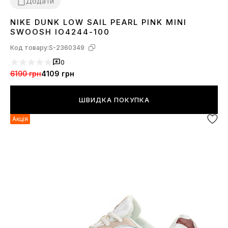
Додати
NIKE DUNK LOW SAIL PEARL PINK MINI
36
37
38
39
40
41
SWOOSH IO4244-100
Код товару:
S-2360349
0
6190 грн
4109 грн
ШВИДКА ПОКУПКА
Акція