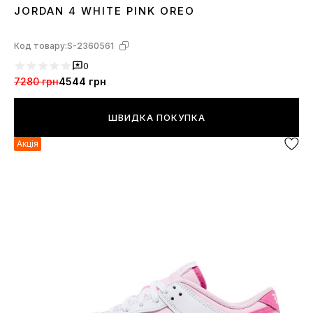
JORDAN 4 WHITE PINK OREO
36
37
38
39
40
Код товару:
S-2360561
0
7280 грн
4544 грн
ШВИДКА ПОКУПКА
Акція