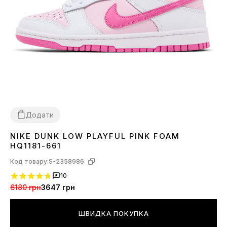
Додати
NIKE DUNK LOW PLAYFUL PINK FOAM
36
37
38
39
40
HQ1181-661
Код товару:
S-2358986
10
6180 грн
3647 грн
ШВИДКА ПОКУПКА