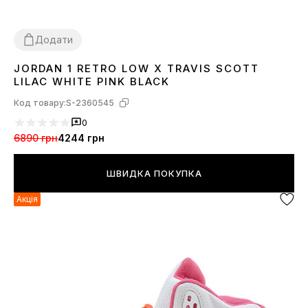
Додати
JORDAN 1 RETRO LOW X TRAVIS SCOTT
36
37
38
39
40
41
LILAC WHITE PINK BLACK
Код товару:
S-2360545
0
6890 грн
4244 грн
ШВИДКА ПОКУПКА
Акція