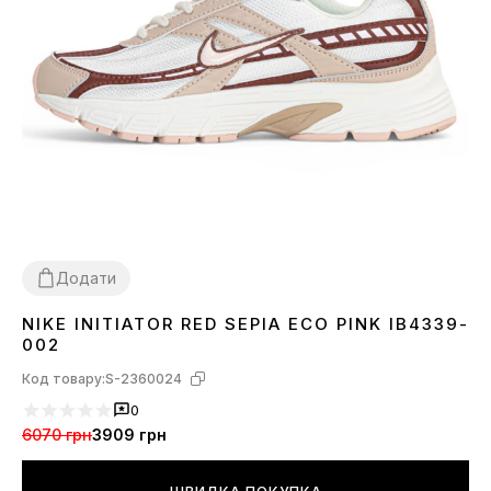
Додати
NIKE INITIATOR RED SEPIA ECO PINK IB4339-
36
37
38
39
40
41
002
Код товару:
S-2360024
0
6070 грн
3909 грн