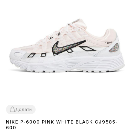
Додати
NIKE P-6000 PINK WHITE BLACK CJ9585-
36
37
38
39
40
600