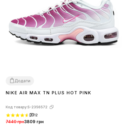
Додати
NIKE AIR MAX TN PLUS HOT PINK
36
37
38
39
40
Код товару:
S-2356572
12
7440 грн
3809 грн