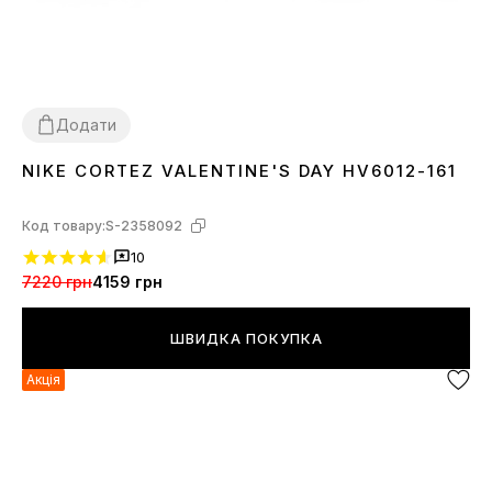
Додати
NIKE CORTEZ VALENTINE'S DAY HV6012-161
38
39
40
Код товару:
S-2358092
10
7220 грн
4159 грн
ШВИДКА ПОКУПКА
Акція