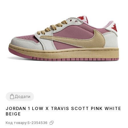
Додати
JORDAN 1 LOW X TRAVIS SCOTT PINK WHITE
36
37
38
39
40
41
BEIGE
Код товару:
S-2354536