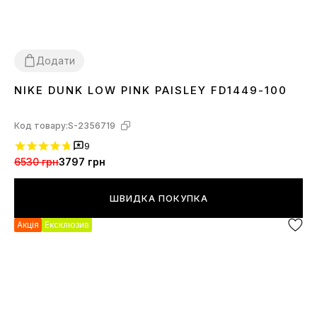
Додати
NIKE DUNK LOW PINK PAISLEY FD1449-100
36
37
38
39
40
41
Код товару:
S-2356719
9
6530 грн
3797 грн
ШВИДКА ПОКУПКА
Акція
Ексклюзив