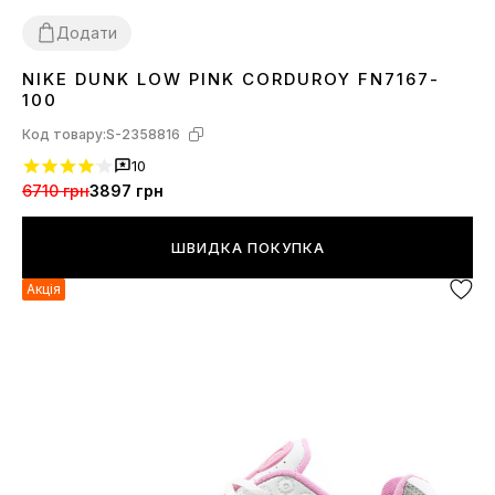
Додати
NIKE DUNK LOW PINK CORDUROY FN7167-
37
38
39
40
41
100
Код товару:
S-2358816
10
6710 грн
3897 грн
ШВИДКА ПОКУПКА
Акція