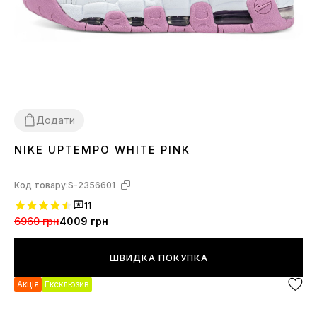
Додати
NIKE UPTEMPO WHITE PINK
37
38
39
40
Код товару:
S-2356601
11
6960 грн
4009 грн
ШВИДКА ПОКУПКА
Акція
Ексклюзив