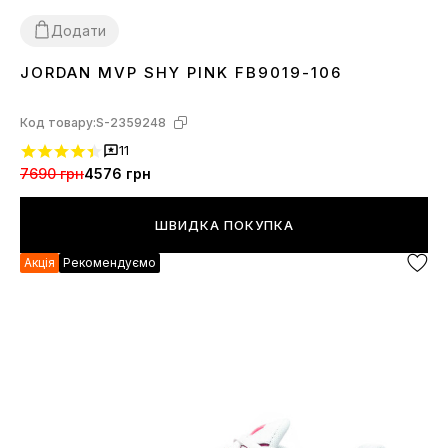
Додати
JORDAN MVP SHY PINK FB9019-106
36
38
Код товару:
S-2359248
11
7690 грн
4576 грн
ШВИДКА ПОКУПКА
Акція
Рекомендуємо