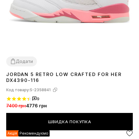
Додати
JORDAN 5 RETRO LOW CRAFTED FOR HER
36
37
38
39
40
41
DX4390-116
Код товару:
S-2358841
9
7400 грн
4776 грн
ШВИДКА ПОКУПКА
Акція
Рекомендуємо