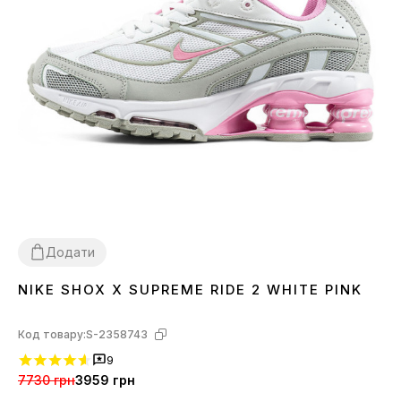
Додати
NIKE SHOX X SUPREME RIDE 2 WHITE PINK
36
37
38
39
40
41
Код товару:
S-2358743
9
7730 грн
3959 грн