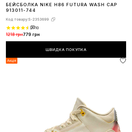
БЕЙСБОЛКА NIKE H86 FUTURA WASH CAP
1SIZE
913011-744
Код товару:
S-2353699
10
1218 грн
779 грн
ШВИДКА ПОКУПКА
Акція