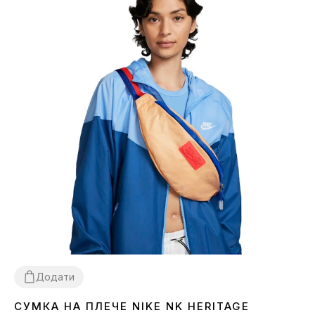
Додати
СУМКА НА ПЛЕЧЕ NIKE NK HERITAGE
1SIZE