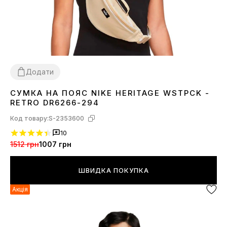
Додати
СУМКА НА ПОЯС NIKE HERITAGE WSTPCK -
1SIZE
RETRO DR6266-294
Код товару:
S-2353600
10
1512 грн
1007 грн
ШВИДКА ПОКУПКА
Акція