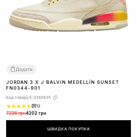
Додати
JORDAN 3 X J BALVIN MEDELLÍN SUNSET
44
45
FN0344-901
Код товару:
S-2350525
12
7236 грн
4202 грн
ШВИДКА ПОКУПКА