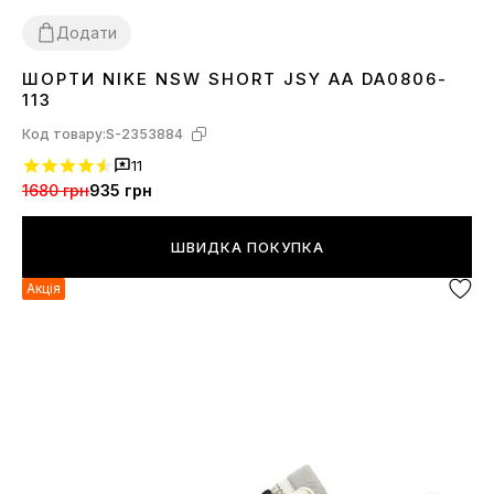
Додати
ШОРТИ NIKE NSW SHORT JSY AA DA0806-
XS
L
XL
113
Код товару:
S-2353884
11
1680 грн
935 грн
ШВИДКА ПОКУПКА
Акція