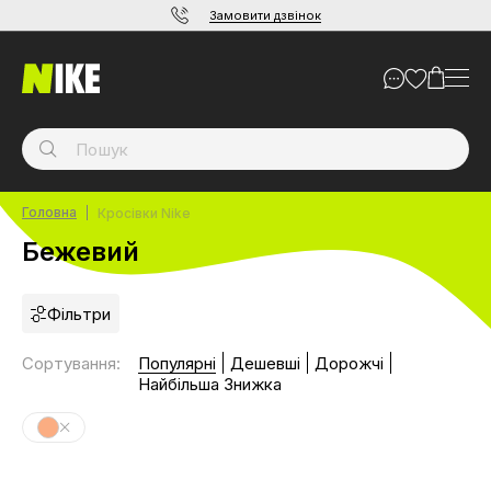
Замовити дзвінок
Головна
Кросівки Nike
Бежевий
Фільтри
Сортування
:
Популярні
Дешевші
Дорожчі
Найбільша Знижка