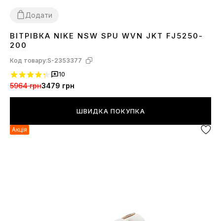
Додати
ВІТРІВКА NIKE NSW SPU WVN JKT FJ5250-
M
L
XL
200
Код товару:
S-2353377
10
5964 грн
3479 грн
ШВИДКА ПОКУПКА
Акція