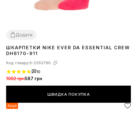
Додати
ШКАРПЕТКИ NIKE EVER DA ESSENTIAL CREW
30-34
38-42
42-46
DH6170-911
Код товару:
S-2353790
10
1092 грн
587 грн
ШВИДКА ПОКУПКА
Акція