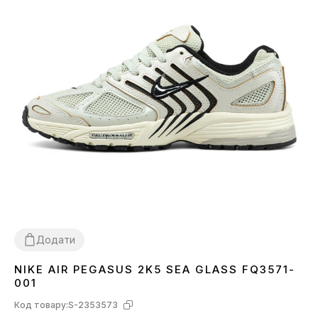
Додати
NIKE AIR PEGASUS 2K5 SEA GLASS FQ3571-
36
001
Код товару:
S-2353573