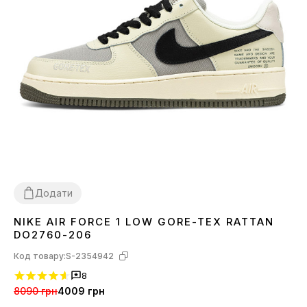
Додати
NIKE AIR FORCE 1 LOW GORE-TEX RATTAN
40
DO2760-206
Код товару:
S-2354942
8
8090 грн
4009 грн