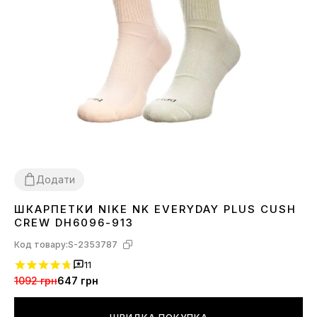
Додати
ШКАРПЕТКИ NIKE NK EVERYDAY PLUS CUSH
30-34
38-42
CREW DH6096-913
Код товару:
S-2353787
11
1092 грн
647 грн