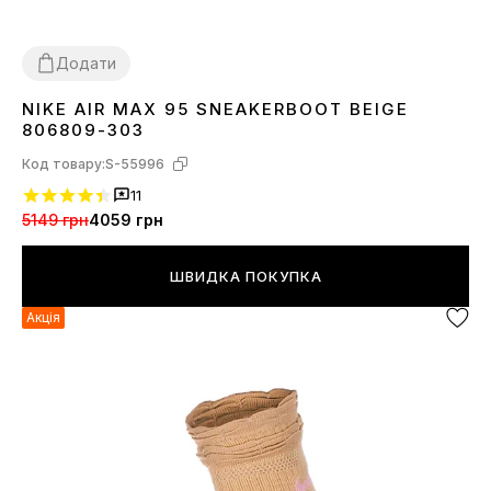
Додати
NIKE AIR MAX 95 SNEAKERBOOT BEIGE
41
45
806809-303
Код товару:
S-55996
11
5149 грн
4059 грн
ШВИДКА ПОКУПКА
Акція