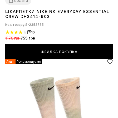
Додати
ШКАРПЕТКИ NIKE NK EVERYDAY ESSENTIAL
30-34
34-38
38-42
CREW DH3414-903
Код товару:
S-2353785
10
1176 грн
755 грн
ШВИДКА ПОКУПКА
Акція
Рекомендуємо