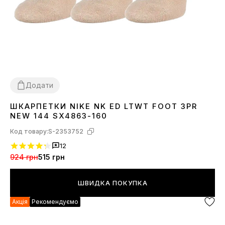
Додати
ШКАРПЕТКИ NIKE NK ED LTWT FOOT 3PR
30-34
34-38
NEW 144 SX4863-160
Код товару:
S-2353752
12
924 грн
515 грн
ШВИДКА ПОКУПКА
Акція
Рекомендуємо