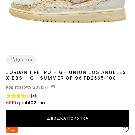
Додати
JORDAN 1 RETRO HIGH UNION LOS ANGELES
42
43
X BBS HIGH SUMMER OF 96 FD2565-100
Код товару:
S-2351571
10
6610 грн
4402 грн
ШВИДКА ПОКУПКА
Акція