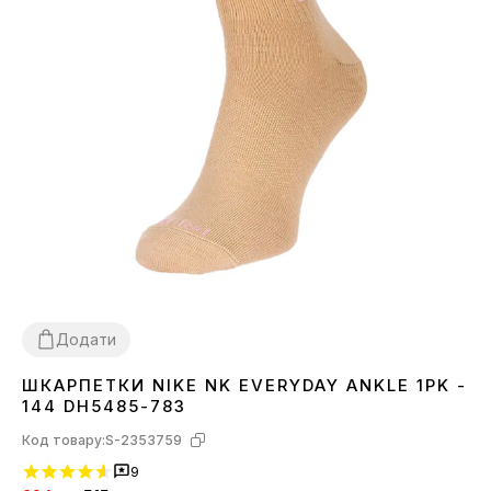
Додати
ШКАРПЕТКИ NIKE NK EVERYDAY ANKLE 1PK -
30-34
34-38
38-42
42-46
144 DH5485-783
Код товару:
S-2353759
9