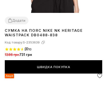
Додати
СУМКА НА ПОЯС NIKE NK HERITAGE
1SIZE
WAISTPACK DB0488-838
Код товару:
S-2353639
10
1386 грн
731 грн
ШВИДКА ПОКУПКА
Акція