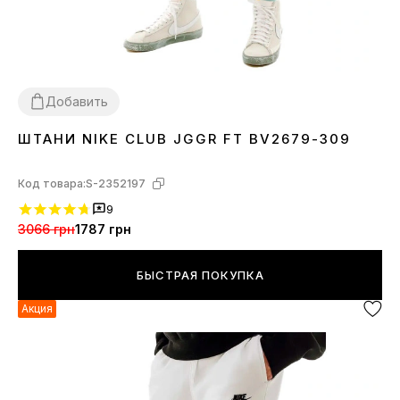
Добавить
ШТАНИ NIKE CLUB JGGR FT BV2679-309
M
XL
Код товара:
S-2352197
9
3066 грн
1787 грн
БЫСТРАЯ ПОКУПКА
Акция