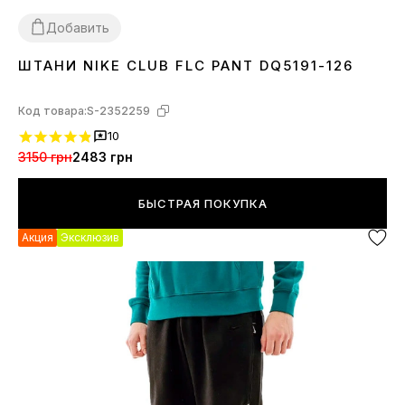
Добавить
ШТАНИ NIKE CLUB FLC PANT DQ5191-126
XS
S
Код товара:
S-2352259
10
3150 грн
2483 грн
БЫСТРАЯ ПОКУПКА
Акция
Эксклюзив