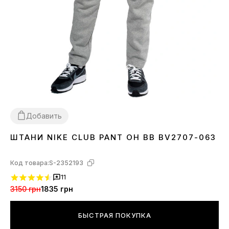
Добавить
ШТАНИ NIKE CLUB PANT OH BB BV2707-063
XL
Код товара:
S-2352193
11
3150 грн
1835 грн
БЫСТРАЯ ПОКУПКА