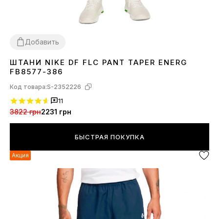
Добавить
ШТАНИ NIKE DF FLC PANT TAPER ENERG
S
XL
FB8577-386
Код товара:
S-2352226
11
3822 грн
2231 грн
БЫСТРАЯ ПОКУПКА
Акция