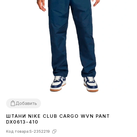
Добавить
ШТАНИ NIKE CLUB CARGO WVN PANT
S
M
XL
DX0613-410
Код товара:
S-2352219