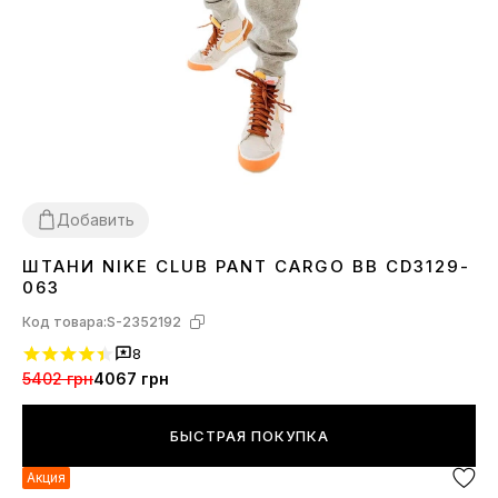
Добавить
ШТАНИ NIKE CLUB PANT CARGO BB CD3129-
S
M
L
XL
063
Код товара:
S-2352192
8
5402 грн
4067 грн
БЫСТРАЯ ПОКУПКА
Акция