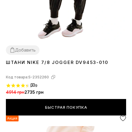
Добавить
ШТАНИ NIKE 7/8 JOGGER DV9453-010
XS
S
M
L
XL
Код товара:
S-2352260
9
4914 грн
2735 грн
БЫСТРАЯ ПОКУПКА
Акция