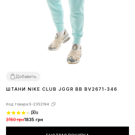
Добавить
ШТАНИ NIKE CLUB JGGR BB BV2671-346
L
XL
Код товара:
S-2352194
9
3150 грн
1835 грн