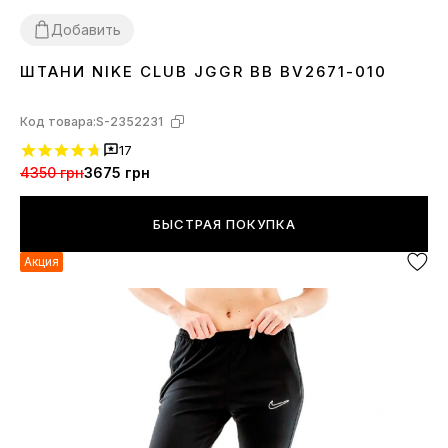
Добавить
ШТАНИ NIKE CLUB JGGR BB BV2671-010
XS
S
M
L
XL
Код товара:
S-2352231
17
4350 грн
3675 грн
БЫСТРАЯ ПОКУПКА
Акция