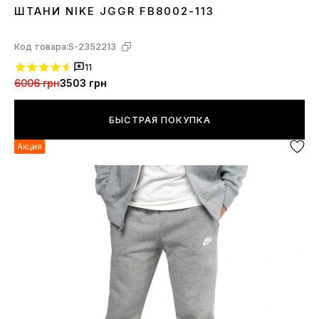
ШТАНИ NIKE JGGR FB8002-113
S
M
L
XL
Код товара:
S-2352213
11
6006 грн
3503 грн
БЫСТРАЯ ПОКУПКА
Акция