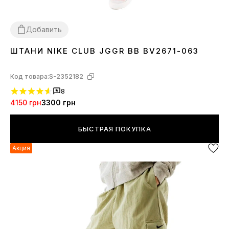
Добавить
ШТАНИ NIKE CLUB JGGR BB BV2671-063
M
L
XL
Код товара:
S-2352182
8
4150 грн
3300 грн
БЫСТРАЯ ПОКУПКА
Акция