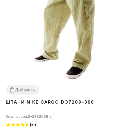
Добавить
ШТАНИ NIKE CARGO DO7209-386
S
M
Код товара:
S-2352256
11