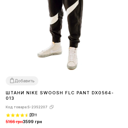
Добавить
ШТАНИ NIKE SWOOSH FLC PANT DX0564-
S
M
L
XL
013
Код товара:
S-2352207
11
5166 грн
3599 грн