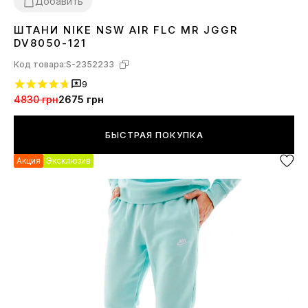
Добавить
ШТАНИ NIKE NSW AIR FLC MR JGGR
S
L
DV8050-121
Код товара:
S-2352233
9
4830 грн
2675 грн
БЫСТРАЯ ПОКУПКА
Акция
Эксклюзив