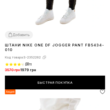
Добавить
ШТАНИ NIKE ONE DF JOGGER PANT FB5434-
XS
S
M
L
010
Код товара:
S-2352262
11
3570 грн
1979 грн
БЫСТРАЯ ПОКУПКА
Акция