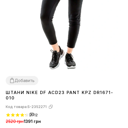
Добавить
ШТАНИ NIKE DF ACD23 PANT KPZ DR1671-
XS
S
L
010
Код товара:
S-2352271
12
2520 грн
1391 грн