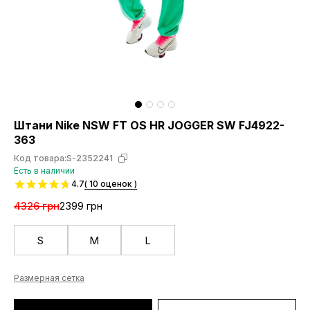
Штани Nike NSW FT OS HR JOGGER SW FJ4922-
363
Код товара:
S-2352241
Есть в наличии
4.7
( 10 оценок )
4326 грн
2399 грн
S
M
L
Размерная сетка