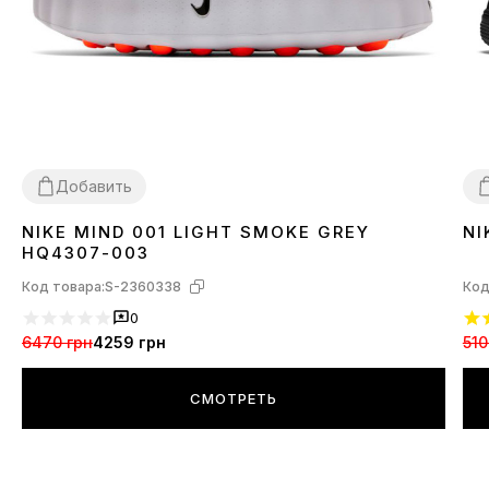
Добавить
NIKE MIND 001 LIGHT SMOKE GREY
NI
36
37
38
39
40
41
42
43
44
45
3
HQ4307-003
Код товара:
S-2360338
Код
0
6470 грн
4259 грн
510
СМОТРЕТЬ