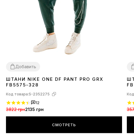
Добавить
ШТАНИ NIKE ONE DF PANT PRO GRX
ШТ
XS
S
M
X
FB5575-328
FB
Код товара:
S-2352275
Код
12
3822 грн
2135 грн
357
СМОТРЕТЬ