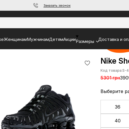
Заказать звонок
ke
Женщинам
Мужчинам
Детям
Акции
Доставка и оп
Размеры
Nike Sh
Код товара:
S-4
5301 грн
390
Выберите р
36
40