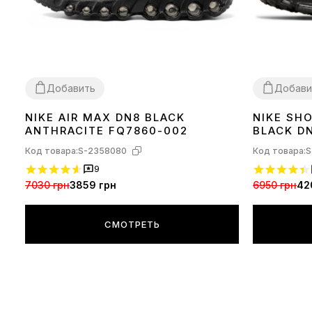
Добавить
Добави
NIKE AIR MAX DN8 BLACK
NIKE SHO
37
40
41
42
44
45
46
36
37
38
39
ANTHRACITE FQ7860-002
BLACK DN
Код товара:
S-2358080
Код товара:
S
9
7030 грн
3859 грн
6950 грн
42
СМОТРЕТЬ