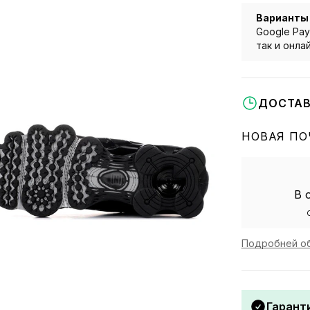
Варианты
Google Pay
так и онла
ДОСТАВ
НОВАЯ ПО
В 
Подробней об
Гаранти