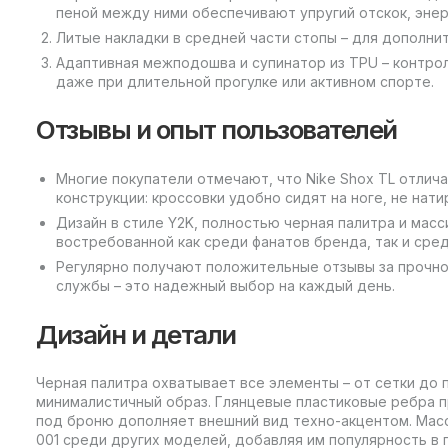
пеной между ними обеспечивают упругий отскок, энер
Литые накладки в средней части стопы – для дополни
Адаптивная межподошва и супинатор из TPU – контрол
даже при длительной прогулке или активном спорте.
Отзывы и опыт пользователей
Многие покупатели отмечают, что Nike Shox TL отлич
конструкции: кроссовки удобно сидят на ноге, не нат
Дизайн в стиле Y2K, полностью черная палитра и мас
востребованной как среди фанатов бренда, так и сред
Регулярно получают положительные отзывы за прочно
службы – это надежный выбор на каждый день.
Дизайн и детали
Черная палитра охватывает все элементы – от сетки до 
минималистичный образ. Глянцевые пластиковые ребра п
под броню дополняет внешний вид техно-акцентом. Масс
001 среди других моделей, добавляя им популярность в 