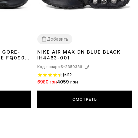
Добавить
5 GORE-
NIKE AIR MAX DN BLUE BLACK
36
37
38
39
40
41
42
43
44
45
TE FQ0908-
IH4463-001
Код товара:
S-2359336
12
6980 грн
4059 грн
СМОТРЕТЬ