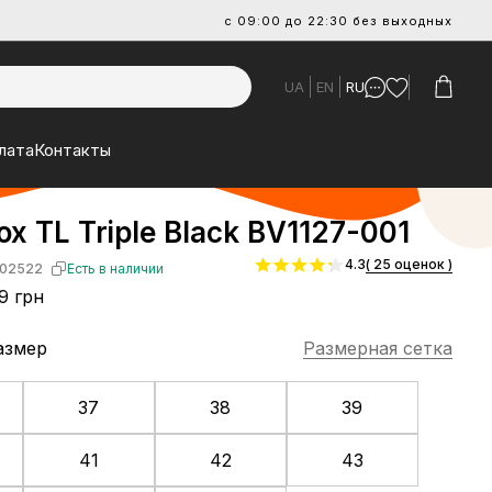
с 09:00 до 22:30 без выходных
UA
EN
RU
лата
Контакты
ox TL Triple Black BV1127-001
4.3
( 25 оценок )
02522
Есть в наличии
9 грн
азмер
Размерная сетка
37
38
39
41
42
43