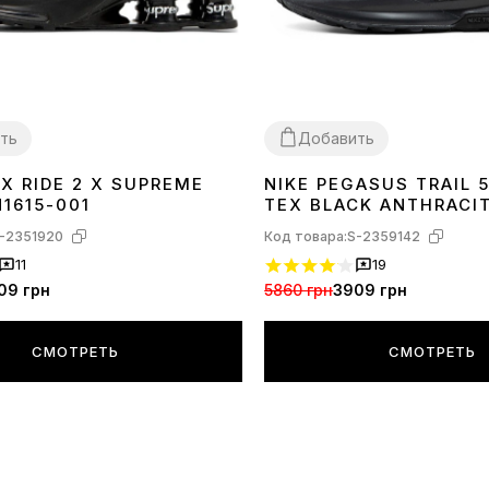
ть
Добавить
X RIDE 2 X SUPREME
NIKE PEGASUS TRAIL 
40
41
42
43
44
45
41
1615-001
TEX BLACK ANTHRACI
002
-2351920
Код товара:
S-2359142
11
19
09 грн
5860 грн
3909 грн
СМОТРЕТЬ
СМОТРЕТЬ