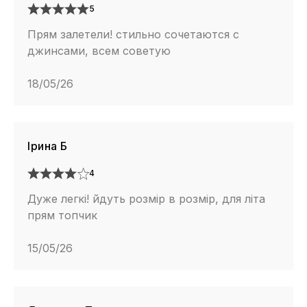
5
Прям залетели! стильно сочетаются с
джинсами, всем советую
18/05/26
Ірина Б
4
Дуже легкі! йдуть розмір в розмір, для літа
прям топчик
15/05/26