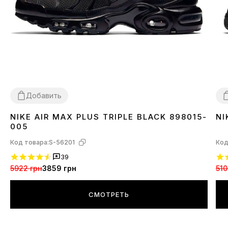
Добавить
NIKE AIR MAX PLUS TRIPLE BLACK 898015-
NI
36
37
38
39
40
41
42
43
44
45
3
005
Код товара:
S-56201
Код
39
5922 грн
3859 грн
510
СМОТРЕТЬ