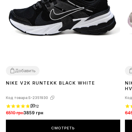
Добавить
NIKE V2K RUNTEKK BLACK WHITE
NI
36
39
40
3
HV
Код товара:
S-2351930
Код
12
6510 грн
3859 грн
645
СМОТРЕТЬ