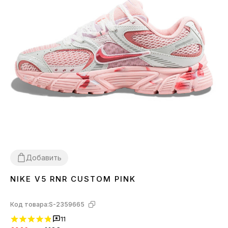
Добавить
NIKE V5 RNR CUSTOM PINK
36
37
38
39
40
41
Код товара:
S-2359665
11