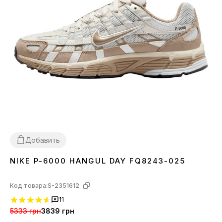
Добавить
NIKE P-6000 HANGUL DAY FQ8243-025
36
37
38
39
40
41
42
43
44
45
Код товара:
S-2351612
11
5333 грн
3839 грн