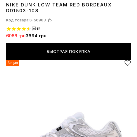
NIKE DUNK LOW TEAM RED BORDEAUX
36
37
38
39
40
41
42
43
44
45
DD1503-108
Код товара:
S-56903
12
6066 грн
3694 грн
БЫСТРАЯ ПОКУПКА
Акция