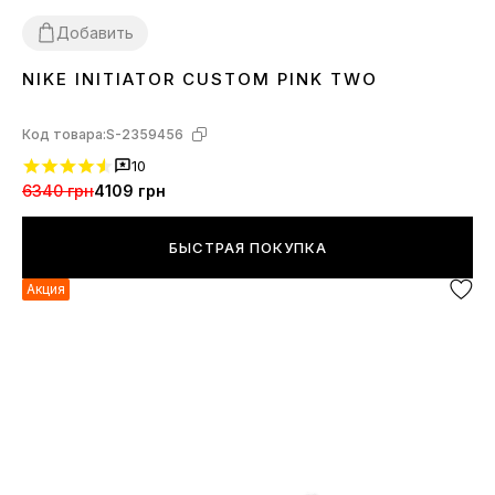
Добавить
NIKE INITIATOR CUSTOM PINK TWO
36
37
38
39
40
41
Код товара:
S-2359456
10
6340 грн
4109 грн
БЫСТРАЯ ПОКУПКА
Акция