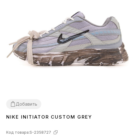
Добавить
NIKE INITIATOR CUSTOM GREY
36
37
38
39
40
41
42
44
45
Код товара:
S-2358727