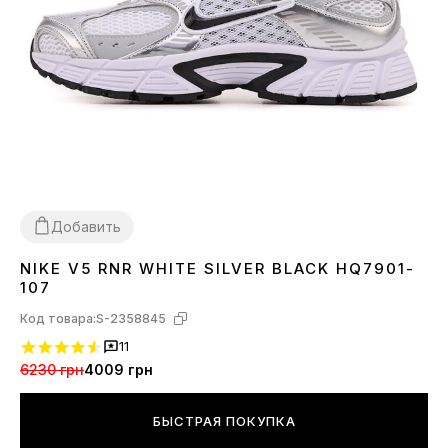
Добавить
NIKE V5 RNR WHITE SILVER BLACK HQ7901-
36
37
38
39
40
41
42
43
44
45
107
Код товара:
S-2358845
11
6230 грн
4009 грн
БЫСТРАЯ ПОКУПКА