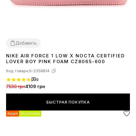
Добавить
NIKE AIR FORCE 1 LOW X NOCTA CERTIFIED
36
37
38
39
40
LOVER BOY PINK FOAM CZ8065-600
Код товара:
S-2358814
9
7530 грн
4109 грн
БЫСТРАЯ ПОКУПКА
Акция
Эксклюзив