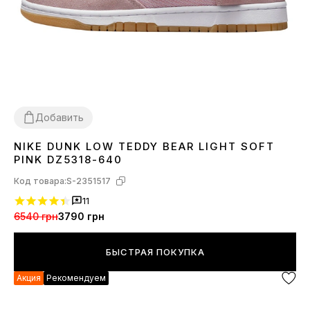
Добавить
NIKE DUNK LOW TEDDY BEAR LIGHT SOFT
36
37
38
39
40
41
PINK DZ5318-640
Код товара:
S-2351517
11
6540 грн
3790 грн
БЫСТРАЯ ПОКУПКА
Акция
Рекомендуем