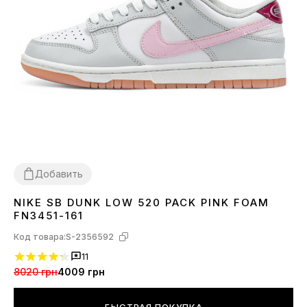
Добавить
NIKE SB DUNK LOW 520 PACK PINK FOAM
36
37
38
39
40
FN3451-161
Код товара:
S-2356592
11
8020 грн
4009 грн