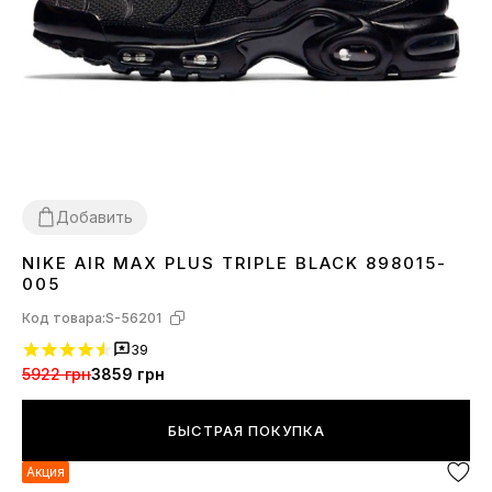
Добавить
NIKE AIR MAX PLUS TRIPLE BLACK 898015-
36
37
38
39
40
41
42
43
44
45
005
Код товара:
S-56201
39
5922 грн
3859 грн
БЫСТРАЯ ПОКУПКА
Акция