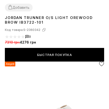
Добавить
JORDAN TRUNNER O/S LIGHT OREWOOD
36
37
38
39
40
41
42
43
44
45
BROW IB3722-101
Код товара:
S-2360342
0
7310 грн
4276 грн
БЫСТРАЯ ПОКУПКА
Акция