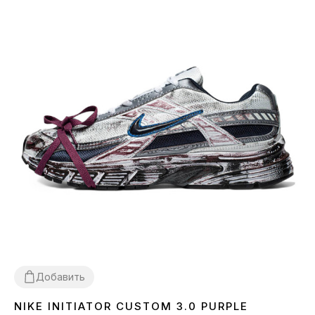
Добавить
NIKE INITIATOR CUSTOM 3.0 PURPLE
36
37
38
39
40
41
42
43
44
45