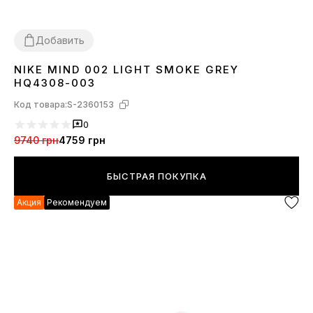
Добавить
NIKE MIND 002 LIGHT SMOKE GREY
36
37
38
39
40
41
42
43
44
45
HQ4308-003
Код товара:
S-2360153
0
9740 грн
4759 грн
БЫСТРАЯ ПОКУПКА
Акция
Рекомендуем