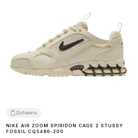
Добавить
NIKE AIR ZOOM SPIRIDON CAGE 2 STUSSY
36
37
38
39
40
41
42
43
44
45
FOSSIL CQ5486-200