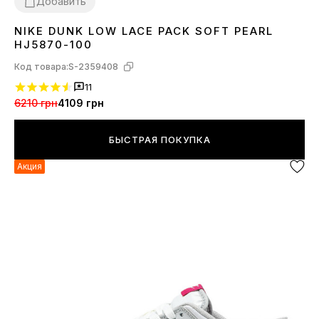
Добавить
NIKE DUNK LOW LACE PACK SOFT PEARL
36
37
38
39
40
41
HJ5870-100
Код товара:
S-2359408
11
6210 грн
4109 грн
БЫСТРАЯ ПОКУПКА
Акция