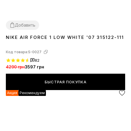
Добавить
NIKE AIR FORCE 1 LOW WHITE '07 315122-111
36
37
38
39
40
41
42
43
44
45
46
Код товара:
S-0027
82
4290 грн
3597 грн
БЫСТРАЯ ПОКУПКА
Акция
Рекомендуем