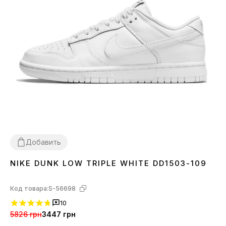
Добавить
NIKE DUNK LOW TRIPLE WHITE DD1503-109
36
37
38
39
40
41
42
43
44
45
Код товара:
S-56698
10
5826 грн
3447 грн