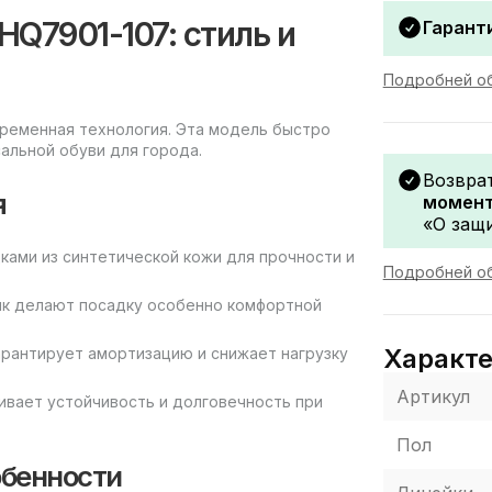
 HQ7901-107: стиль и
Гаранти
Подробней об
современная технология. Эта модель быстро
альной обуви для города.
Возвра
я
момент
«О защи
ками из синтетической кожи для прочности и
Подробней об
ник делают посадку особенно комфортной
Характ
арантирует амортизацию и снижает нагрузку
Артикул
вает устойчивость и долговечность при
Пол
обенности