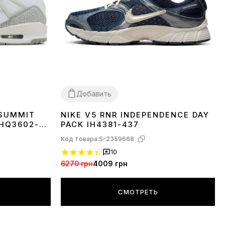
Добавить
 SUMMIT
NIKE V5 RNR INDEPENDENCE DAY
40
HQ3602-
PACK IH4381-437
Код товара:
S-2359668
10
6270 грн
4009 грн
СМОТРЕТЬ