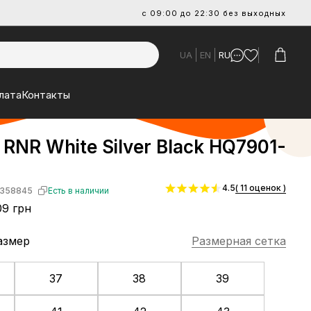
с 09:00 до 22:30 без выходных
UA
EN
RU
лата
Контакты
 RNR White Silver Black HQ7901-
4.5
( 11 оценок )
358845
Есть в наличии
9 грн
азмер
Размерная сетка
37
38
39