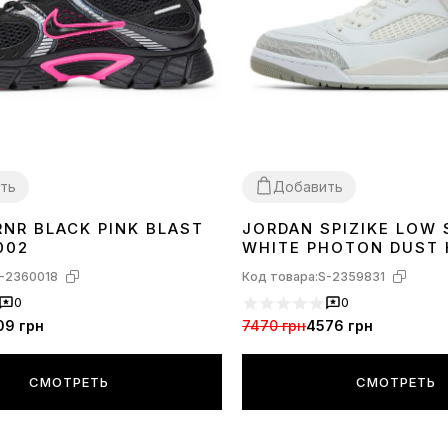
ть
Добавить
RNR BLACK PINK BLAST
JORDAN SPIZIKE LOW
36
37
38
40
41
42
43
44
002
WHITE PHOTON DUST 
121
-2360018
Код товара:
S-2359831
0
0
09 грн
7470 грн
4576 грн
СМОТРЕТЬ
СМОТРЕТЬ