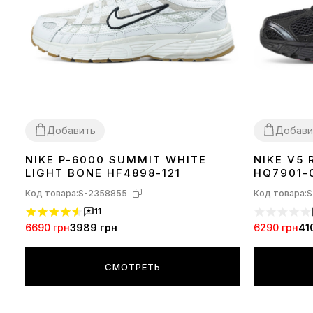
Добавить
Добави
NIKE P-6000 SUMMIT WHITE
NIKE V5 
36
37
38
39
40
41
42
43
44
37
38
39
LIGHT BONE HF4898-121
HQ7901-
Код товара:
S-2358855
Код товара:
S
11
6690 грн
3989 грн
6290 грн
41
СМОТРЕТЬ