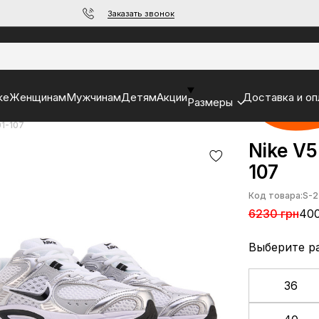
Заказать звонок
ke
Женщинам
Мужчинам
Детям
Акции
Доставка и оп
Размеры
01-107
Nike V5
107
Код товара:
S-2
6230 грн
400
Выберите р
36