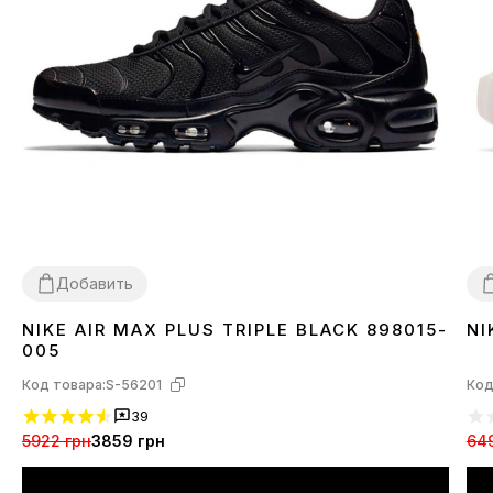
Добавить
NIKE AIR MAX PLUS TRIPLE BLACK 898015-
NI
36
37
38
39
40
41
42
43
44
45
3
005
Код товара:
S-56201
Код
39
5922 грн
3859 грн
64