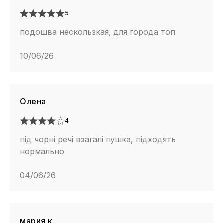
5
подошва нескользкая, для города топ
10/06/26
Олена
4
під чорні речі взагалі пушка, підходять
нормально
04/06/26
мария к