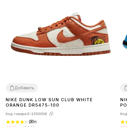
Добавить
NIKE DUNK LOW SUN CLUB WHITE
NI
36
38
40
41
42
3
ORANGE DR5475-100
PO
Код товара:
S-2350006
Код
11