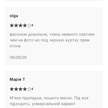
olga
4
фасоном довольна, ткань немного светлее
чем на фото но под черную куртку прям
огонь
08/06/26
Марія Т
4
М'яка підкладка, пошито якісно. Під все
підходить, універсальний варіант