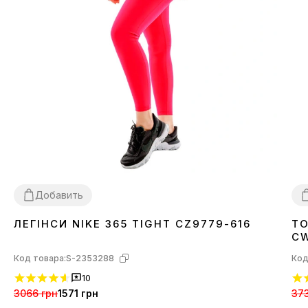
Добавить
ЛЕГІНСИ NIKE 365 TIGHT CZ9779-616
ТО
XS
L
X
CW
Код товара:
S-2353288
Код
10
3066 грн
1571 грн
373