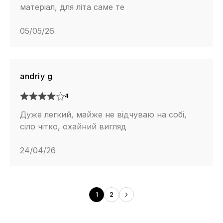
матеріал, для літа саме те
05/05/26
andriy g
4
Дуже легкий, майже не відчуваю на собі,
сіло чітко, охайний вигляд
24/04/26
1
2