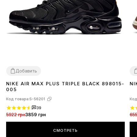
Добавить
NIKE AIR MAX PLUS TRIPLE BLACK 898015-
NI
36
37
38
39
40
41
42
43
44
45
3
005
Код товара:
S-56201
Код
39
5922 грн
3859 грн
655
СМОТРЕТЬ