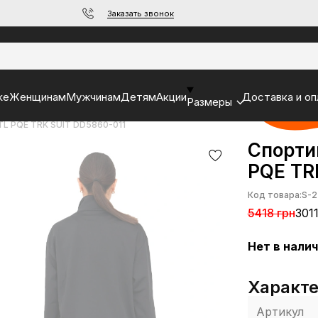
Заказать звонок
ke
Женщинам
Мужчинам
Детям
Акции
Доставка и оп
Размеры
L PQE TRK SUIT DD5860-011
Спорти
PQE TR
Код товара:
S-2
5418 грн
301
Нет в нали
Характ
Артикул