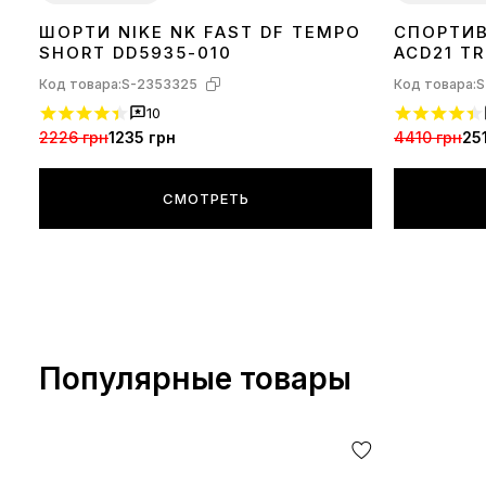
ШОРТИ NIKE NK FAST DF TEMPO
СПОРТИВ
S
M
L
S
SHORT DD5935-010
ACD21 TR
Код товара:
S-2353325
Код товара:
S
10
2226 грн
1235 грн
4410 грн
25
СМОТРЕТЬ
Популярные товары