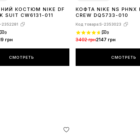
НИЙ КОСТЮМ NIKE DF
КОФТА NIKE NS PHNX 
XS
S
M
K SUIT CW6131-011
CREW DQ5733-010
-2352281
Код товара:
S-2353023
9
9
19 грн
3402 грн
2147 грн
СМОТРЕТЬ
СМОТРЕТЬ