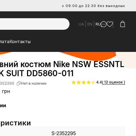
с 09:00 до 22:30 без выходных
UA
EN
RU
лата
Контакты
вний костюм Nike NSW ESSNTL
K SUIT DD5860-011
4.4
( 12 оценок )
352295
Нет в наличии
1 грн
чии
еристики
S-2352295