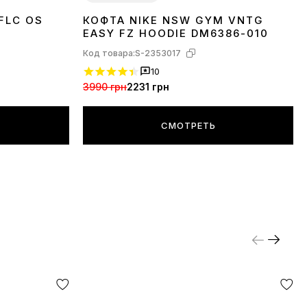
FLC OS
КОФТА NIKE NSW GYM VNTG
XS
S
M
L
EASY FZ HOODIE DM6386-010
Код товара:
S-2353017
10
3990 грн
2231 грн
СМОТРЕТЬ