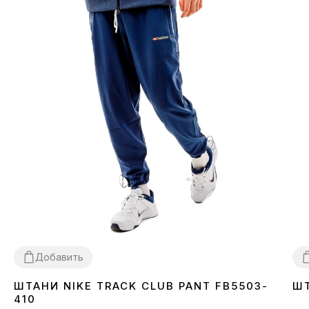
Добавить
ШТАНИ NIKE TRACK CLUB PANT FB5503-
ШТ
L
XL
X
410