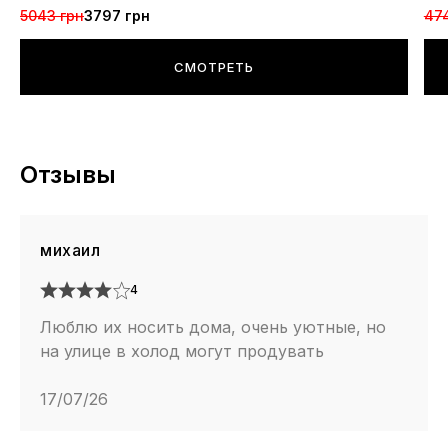
5043 грн
3797 грн
47
СМОТРЕТЬ
Отзывы
михаил
4
Люблю их носить дома, очень уютные, но
на улице в холод могут продувать
17/07/26