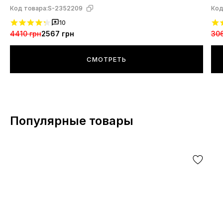
Код товара:
S-2352209
Код
10
4410 грн
2567 грн
306
СМОТРЕТЬ
Популярные товары