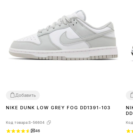
Добавить
NIKE DUNK LOW GREY FOG DD1391-103
NI
36
37
38
39
40
41
42
43
44
45
3
DD
Код товара:
S-56604
Код
46