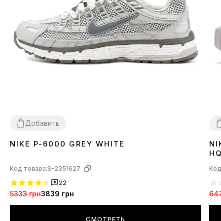
Добавить
NIKE P-6000 GREY WHITE
NI
36
37
38
39
40
41
42
43
3
HQ
Код товара:
S-2351627
Код
22
5333 грн
3839 грн
64
СМОТРЕТЬ