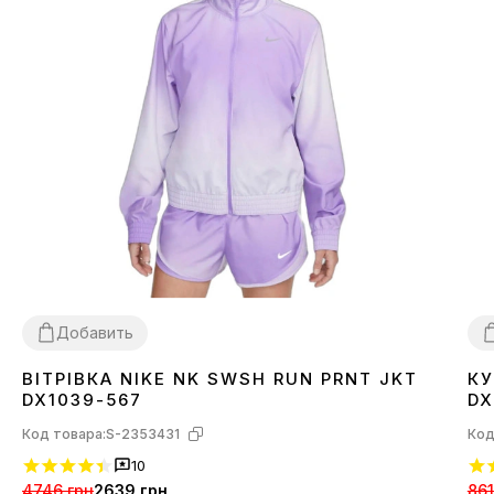
Добавить
ВІТРІВКА NIKE NK SWSH RUN PRNT JKT
КУ
XS
S
M
L
X
DX1039-567
DX
Код товара:
S-2353431
Код
10
4746 грн
2639 грн
861