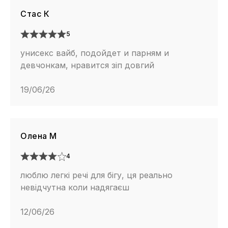
Стас К
5
унисекс вайб, подойдет и парням и
девчонкам, нравится зіп довгий
19/06/26
Олена М
4
люблю легкі речі для бігу, ця реально
невідчутна коли надягаєш
12/06/26