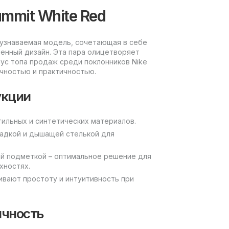
ummit White Red
 и узнаваемая модель, сочетающая в себе
енный дизайн. Эта пара олицетворяет
тус топа продаж среди поклонников Nike
чностью и практичностью.
укции
тильных и синтетических материалов.
ладкой и дышащей стелькой для
ой подметкой – оптимальное решение для
хностях.
чивают простоту и интуитивность при
ичность