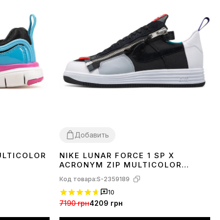
Добавить
ULTICOLOR
NIKE LUNAR FORCE 1 SP X
37
ACRONYM ZIP MULTICOLOR
698699-002
Код товара:
S-2359189
10
7190 грн
4209 грн