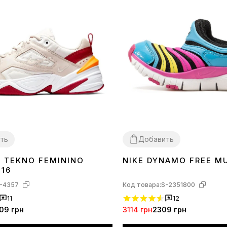
ть
Добавить
K TEKNO FEMININO
NIKE DYNAMO FREE M
26
016
-4357
Код товара:
S-2351800
11
12
09 грн
3114 грн
2309 грн