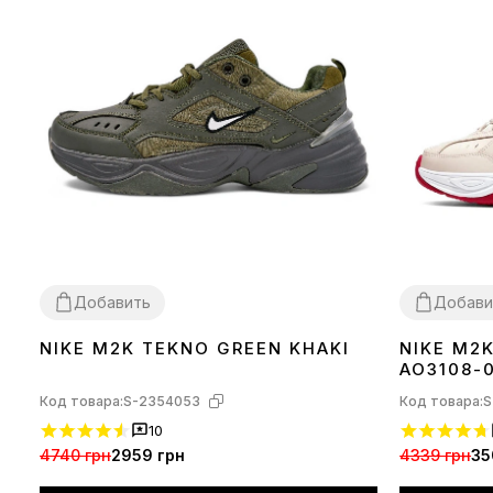
Добавить
Добави
NIKE M2K TEKNO GREEN KHAKI
NIKE M2
36
36
37
AO3108-
Код товара:
S-2354053
Код товара:
S
10
4740 грн
2959 грн
4339 грн
35