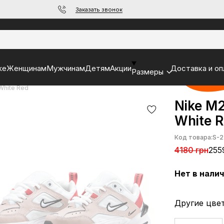
Заказать звонок
ke
Женщинам
Мужчинам
Детям
Акции
Доставка и оп
Размеры
White Red
Nike M2
White 
Код товара:
S-2
4180 грн
255
Нет в нали
Другие цвет