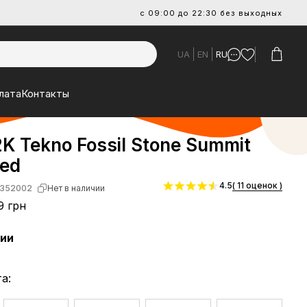
с 09:00 до 22:30 без выходных
UA
EN
RU
лата
Контакты
K Tekno Fossil Stone Summit
Red
4.5
( 11 оценок )
352002
Нет в наличии
9 грн
чии
а: