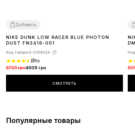
Добавить
NIKE DUNK LOW RACER BLUE PHOTON
NI
41
42
3
DUST FN3416-001
DM
Код товара:
S-2358024
Код
10
6720 грн
4609 грн
507
СМОТРЕТЬ
Популярные товары