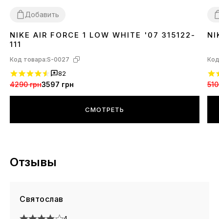
Добавить
NIKE AIR FORCE 1 LOW WHITE '07 315122-
NI
36
37
38
39
40
41
42
43
44
45
46
3
111
Код товара:
S-0027
Код
82
4290 грн
3597 грн
510
СМОТРЕТЬ
Отзывы
Святослав
4