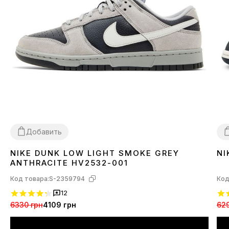
Добавить
NIKE DUNK LOW LIGHT SMOKE GREY
NI
40
41
42
43
44
45
3
ANTHRACITE HV2532-001
Код товара:
S-2359794
Код
12
6330 грн
4109 грн
629