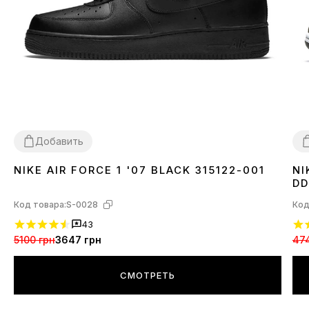
Добавить
NIKE AIR FORCE 1 '07 BLACK 315122-001
NI
36
37
38
39
40
41
42
43
44
45
46
3
DD
Код товара:
S-0028
Код
43
5100 грн
3647 грн
47
СМОТРЕТЬ