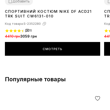
Добавить
СПОРТИВНИЙ КОСТЮМ NIKE DF ACD21
СП
XS
S
S
TRK SUIT CW6131-010
TR
Код товара:
S-2352280
Код
11
4410 грн
3059 грн
441
СМОТРЕТЬ
Популярные товары