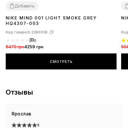
Добавить
NIKE MIND 001 LIGHT SMOKE GREY
NI
36
37
38
39
40
41
42
43
44
45
3
HQ4307-003
Код товара:
S-2360338
Код
0
6470 грн
4259 грн
504
СМОТРЕТЬ
Отзывы
Ярослав
5