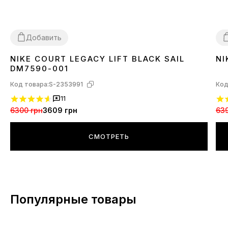
Добавить
NIKE COURT LEGACY LIFT BLACK SAIL
NI
36
37
39
40
3
DM7590-001
Код товара:
S-2353991
Код
11
6300 грн
3609 грн
639
СМОТРЕТЬ
Популярные товары